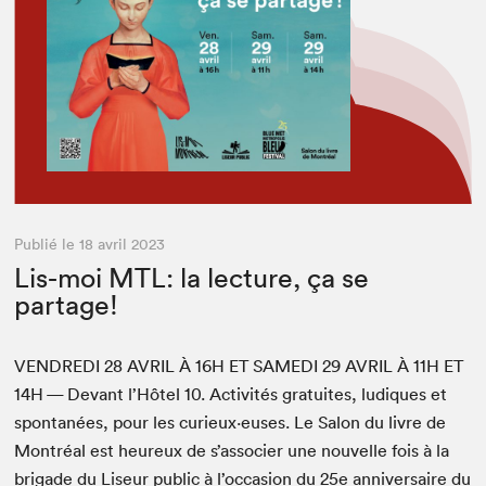
Publié le 18 avril 2023
Lis-moi MTL: la lecture, ça se
partage!
VEN­DRE­DI
28
AVRIL
À
16
H
ET
SAME­DI
29
AVRIL
À
11
H
ET
14
H
— Devant l’Hô­tel
10
. Activ­ités gra­tu­ites, ludiques et
spon­tanées, pour les curieux·euses. Le Salon du livre de
Mon­tréal est heureux de s’as­soci­er une nou­velle fois à la
brigade du Liseur pub­lic à l’occasion du
25
e
anniver­saire du