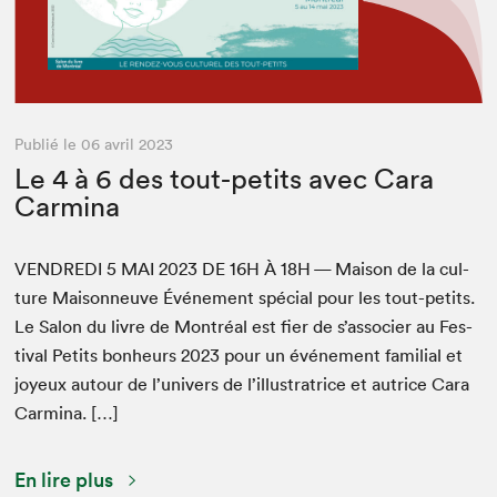
Publié le 06 avril 2023
Le 4 à 6 des tout-petits avec Cara
Carmina
VEN­DRE­DI
5
MAI
2023
DE
16
H
À
18
H
— Mai­son de la cul­
ture Maison­neuve Événe­ment spé­cial pour les tout-petits.
Le Salon du livre de Mon­tréal est fier de s’as­soci­er au Fes­
ti­val Petits bon­heurs
2023
pour un événe­ment famil­ial et
joyeux autour de l’u­nivers de l’il­lus­tra­trice et autrice Cara
Carmina. […]
En lire plus