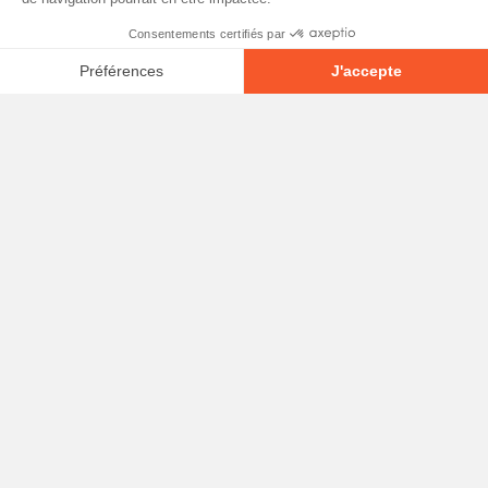
À propos
Contact
Emplois
Devenir bénévole!
Espace médias
Vidéos et balados