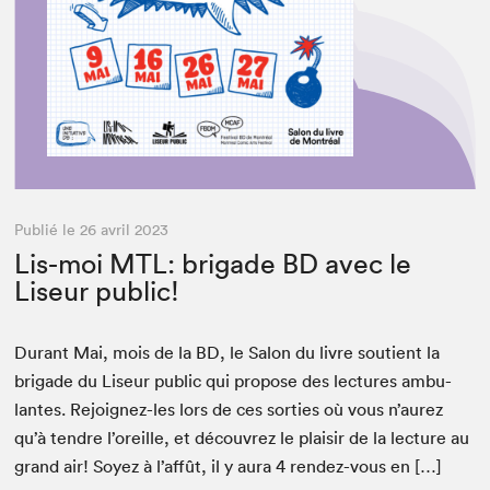
Fermer
Publié le 26 avril 2023
Lis-moi MTL: brigade BD avec le
Liseur public!
Durant Mai, mois de la
BD
, le Salon du livre sou­tient la
brigade du Liseur pub­lic qui pro­pose des lec­tures ambu­
lantes. Rejoignez-les lors de ces sor­ties où vous n’aurez
qu’à ten­dre l’oreille, et décou­vrez le plaisir de la lec­ture au
grand air! Soyez à l’affût, il y aura
4
ren­dez-vous en […]