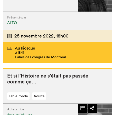
Présenté par
ALTO
25 novembre 2022,
18h00
Au kiosque
#1841
Palais des congrès de Montréal
Et si l’His­toire ne s’é­tait pas passée
comme ça…
Table ronde
Adulte
Auteur·rice
Ariane Gélinas