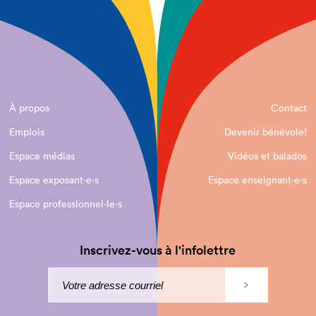
À propos
Contact
Emplois
Devenir bénévole!
Espace médias
Vidéos et balados
Espace exposant·e⋅s
Espace enseignant·e⋅s
Espace professionnel·le⋅s
Inscrivez-vous à l'infolettre