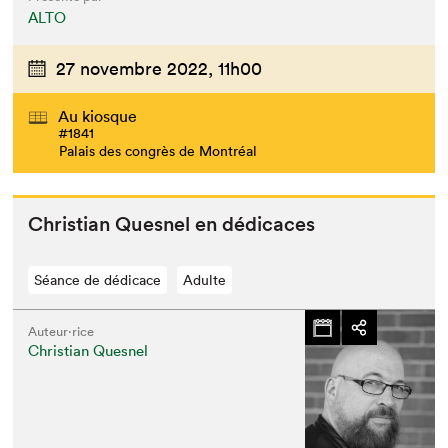
ALTO
27 novembre 2022,
11h00
Au kiosque
#1841
Palais des congrès de Montréal
Chris­t­ian Ques­nel en dédicaces
Séance de dédicace
Adulte
Auteur·rice
Que cherchez-vous?
Christian Quesnel