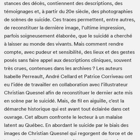
stances des décès, con­ti­en­nent des descrip­tions, des
témoignages et, à par­tir du
20
e
siè­cle, des pho­togra­phies
de scènes de sui­cide. Ces traces per­me­t­tent, entre autres,
de recon­stituer la dernière image, l’ultime impres­sion,
par­fois soigneuse­ment élaborée, que le sui­cidé a cher­ché
à laiss­er au monde des vivants. Mais com­ment ren­dre
compte, avec pudeur et sen­si­bil­ité, des lieux et des gestes
posés sans faire appel aux descrip­tions clin­iques, sou­vent
très crues, con­tenues dans les archives ? Les auteurs
Isabelle Per­reault, André Cel­lard et Patrice Cor­riveau ont
eu l’idée de tra­vailler en col­lab­o­ra­tion avec l’illustrateur
Chris­t­ian Ques­nel afin de recon­stituer le dernier acte mis
en scène par le sui­cidé. Mais, de fil en aigu­ille, c’est la
démarche his­torique qui est avant tout éclairée dans cet
ouvrage. Cet album con­fronte le lecteur à un malaise
latent au Québec. En abor­dant le sui­cide par le biais des
images de Chris­t­ian Ques­nel qui regor­gent de force et de