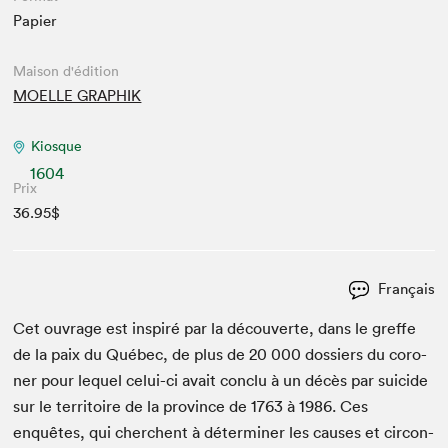
Papier
Maison d'édition
MOELLE GRAPHIK
Kiosque
1604
Prix
36.95$
Français
Cet ouvrage est inspiré par la décou­verte, dans le greffe
de la paix du Québec, de plus de
20
000
dossiers du coro­
ner pour lequel celui-ci avait con­clu à un décès par sui­cide
sur le ter­ri­toire de la province de
1763
à
1986
. Ces
enquêtes, qui cherchent à déter­min­er les caus­es et cir­con­