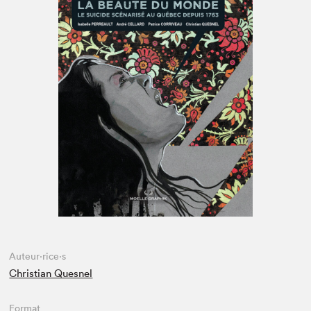
Espace enseignant·e·s
Espace pro
Auteur·rice·s
Christian Quesnel
Format