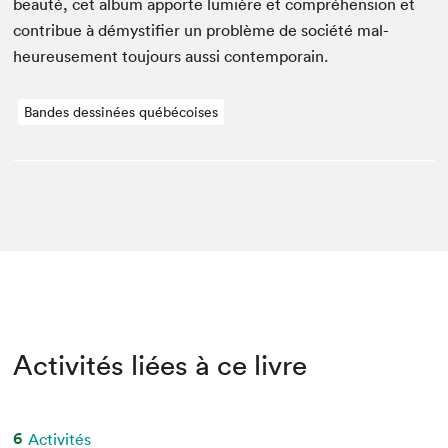
beauté, cet album apporte lumière et com­préhen­sion et
con­tribue à démys­ti­fi­er un prob­lème de société mal­
heureuse­ment tou­jours aus­si contemporain.
Bandes dessinées québécoises
Activités liées à ce livre
6
Activités