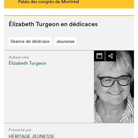
Palais des congrès de Montréal
Éliz­a­beth Tur­geon en dédicaces
Séance de dédicace
Jeunesse
Auteur·rice
Élizabeth Turgeon
Présenté par
HÉRITAGE JEUNESSE