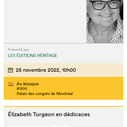
Présenté par
LES ÉDITIONS HÉRITAGE
25 novembre 2022,
10h00
Au kiosque
#1100
Palais des congrès de Montréal
Éliz­a­beth Tur­geon en dédicaces