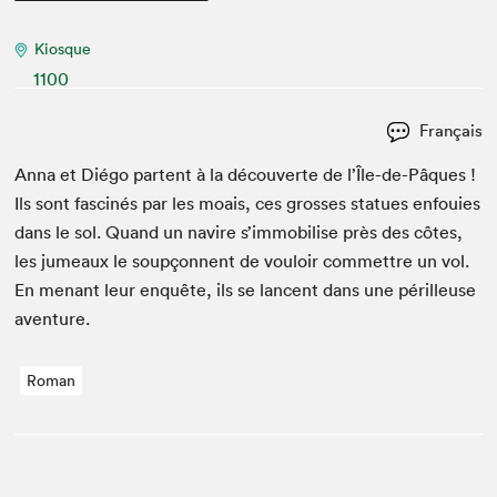
Kiosque
1100
Français
Anna et Dié­go par­tent à la décou­verte de l’Île-de-Pâques !
Ils sont fascinés par les moais, ces gross­es stat­ues enfouies
dans le sol. Quand un navire s’im­mo­bilise près des côtes,
les jumeaux le soupçon­nent de vouloir com­met­tre un vol.
En menant leur enquête, ils se lan­cent dans une périlleuse
aventure.
Roman