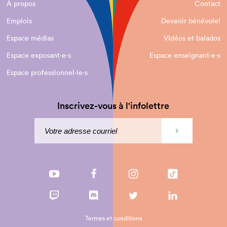
À propos
Contact
Emplois
Devenir bénévole!
Espace médias
Vidéos et balados
Espace exposant·e⋅s
Espace enseignant·e⋅s
Espace professionnel·le⋅s
Inscrivez-vous à l'infolettre
Termes et conditions