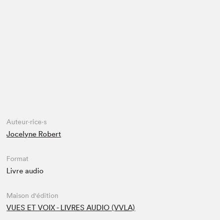
Espace enseignant·e·s
Espace pro
Auteur·rice·s
Jocelyne Robert
Format
Livre audio
Maison d'édition
VUES ET VOIX - LIVRES AUDIO (VVLA)