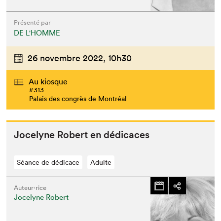
Présenté par
DE L'HOMME
26 novembre 2022,
10h30
Au kiosque
#313
Palais des congrès de Montréal
Joce­lyne Robert en dédicaces
Séance de dédicace
Adulte
Auteur·rice
Jocelyne Robert