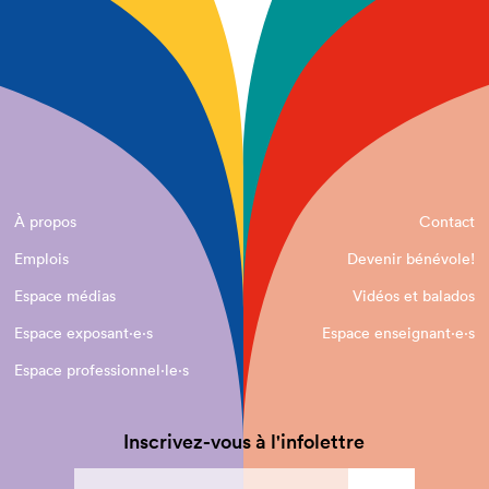
À propos
Contact
Emplois
Devenir bénévole!
Espace médias
Vidéos et balados
Espace exposant·e⋅s
Espace enseignant·e⋅s
Espace professionnel·le⋅s
Inscrivez-vous à l'infolettre