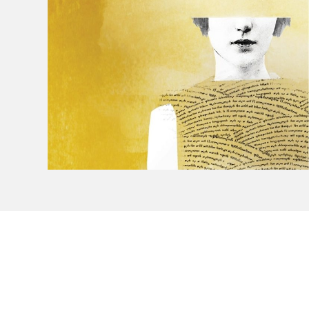
Le Salon dans la ville, espace
organisateur⋅rice
> SLM Pro