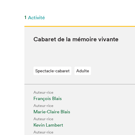
SLM 2020
SLM 2019
1
Activité
SLM 2018
Cabaret de la mémoire vivante
Spectacle-cabaret
Adulte
Auteur·rice
François Blais
Que cherc
Auteur·rice
Marie-Claire Blais
Auteur·rice
Kevin Lambert
Auteur·rice