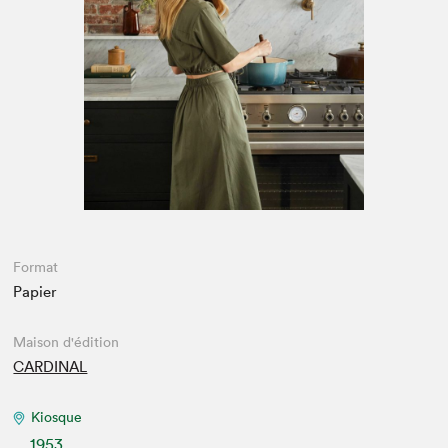
Espace enseignant·e·s
Espace pro
Format
Papier
Maison d'édition
CARDINAL
Kiosque
1953