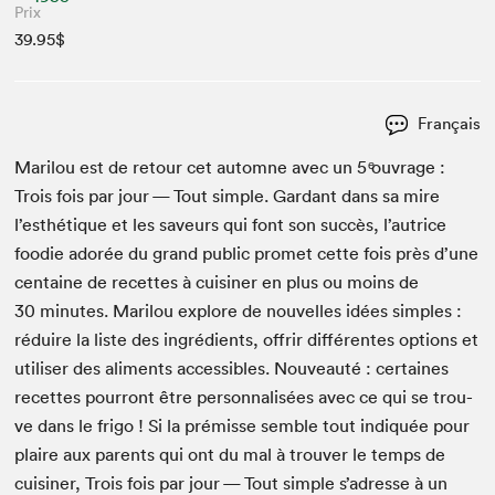
Prix
39.95$
Français
Mar­ilou est de retour cet automne avec un
5
ͤouvrage :
Trois fois par jour — Tout sim­ple. Gar­dant dans sa mire
l’esthé­tique et les saveurs qui font son suc­cès, l’autrice
food­ie adorée du grand pub­lic promet cette fois près d’une
cen­taine de recettes à cuisin­er en plus ou moins de
30
min­utes. Mar­ilou explore de nou­velles idées sim­ples :
réduire la liste des ingré­di­ents, offrir dif­férentes options et
utilis­er des ali­ments acces­si­bles. Nou­veauté : cer­taines
recettes pour­ront être per­son­nal­isées avec ce qui se trou­
ve dans le fri­go ! Si la prémisse sem­ble tout indiquée pour
plaire aux par­ents qui ont du mal à trou­ver le temps de
cuisin­er, Trois fois par jour — Tout sim­ple s’adresse à un