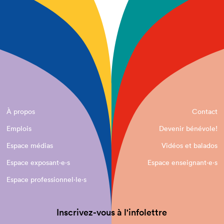
À propos
Contact
Emplois
Devenir bénévole!
Espace médias
Vidéos et balados
Espace exposant·e⋅s
Espace enseignant·e⋅s
Espace professionnel·le⋅s
Inscrivez-vous à l'infolettre