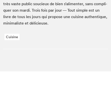
très vaste pub­lic soucieux de bien s’alimenter, sans com­pli­
quer son mar­di. Trois fois par jour — Tout sim­ple est un
livre de tous les jours qui pro­pose une cui­sine authen­tique,
min­i­mal­iste et délicieuse.
Cuisine