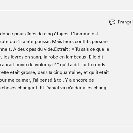
Club de lecture Braindate
Communication-Jeunesse au Salon
Françai
Le Salon dans ta classe
i­dence pour aînés de cinq étages. L’homme est
La Maison des libraires
auté ou s’il a été poussé. Mais leurs con­flits per­son­
Liseur Public
on­nels. À deux pas du vide.Extrait : « Tu sais ce que le
Vitrine du Festival littéraire international Metropolis
bleu
 les lèvres en sang, la robe en lam­beaux. Elle dit
La lecture en cadeau
i aurait envie de vio­l­er ça ? ” qu’il a dit. Tu te rends
L'Aparté
elle était grosse, dans la cinquan­taine, et qu’il était
SLM PRO
our me calmer, j’ai pen­sé à toi. Y a encore de
les choses changent. Et Daniel va m’aider à les chang­