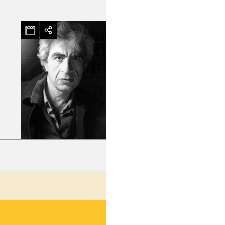
hez-vous?