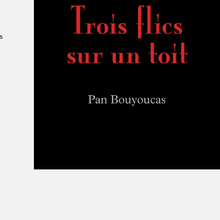
Le Salon dans la ville, espace
organisateur⋅rice
> SLM Pro
s