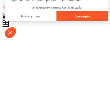
À propos
Contact
Emplois
Devenir bénévo
Espace médias
Vidéos et balad
Espace exposant·e⋅s
Espace enseign