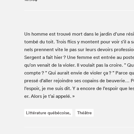
Studio Radio-Canada
Matinées scolaires
Les matins Petits bonheurs (0-5 ans)
Espace Lis-moi MTL (12-18 ans)
Un homme est trou­vé mort dans le jardin d’une rés
tombé du toit. Trois flics y mon­tent pour voir s’il a s
Le grand jeu de lecture à voix haute du Salon
nels pren­nent vite le pas sur leurs devoirs pro­fes­si
Espace Montréal-Nord
Ser­gent a fait hier ? Une femme est entrée au poste,
Tapis rouge des écrivain·e·s
qu’on venait de la vio­l­er. Il voulait pas la croire. ” Qu
Zone Manga
compte ? ” Qui aurait envie de vio­l­er ça ? ” Parce qu’
La Grande tournée de Bologne (Coin de survie des
pressé d’aller rejoin­dre ses copains de beu­ver­ie… P
illustrateur·rice·s)
l’espoir, je me suis dit. Y a encore de l’espoir que 
Espace jeunesse Desjardins
er. Alors je t’ai appelé. »
Littérature québécoise,
Théâtre
Archives
SLM 2021