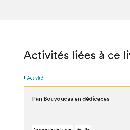
SLM 2020
SLM 2019
SLM 2018
Activités liées à ce l
1
Activité
Pan Bouy­ou­cas en dédicaces
Séance de dédicace
Adulte