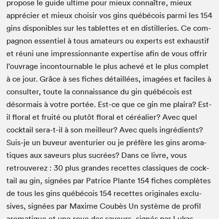
pro­pose le guide ultime pour mieux connaître, mieux
apprécier et mieux choisir vos gins québécois par­mi les
154
gins disponibles sur les tablettes et en dis­til­leries. Ce com­
pagnon essen­tiel à tous ama­teurs ou experts est exhaus­tif
et réuni une impres­sion­nante exper­tise afin de vous offrir
l’ouvrage incon­tourn­able le plus achevé et le plus com­plet
à ce jour. Grâce à ses fich­es détaillées, imagées et faciles à
con­sul­ter, toute la con­nais­sance du gin québécois est
désormais à votre portée. Est-ce que ce gin me plaira? Est-
il flo­ral et fruité ou plutôt flo­ral et céréalier? Avec quel
cock­tail sera-t-il à son meilleur? Avec quels ingrédients?
Suis-je un buveur aven­turi­er ou je préfère les gins aro­ma­
tiques aux saveurs plus sucrées? Dans ce livre, vous
retrou­verez :
30
plus grandes recettes clas­siques de cock­
tail au gin, signées par Patrice Plante
154
fich­es complètes
de tous les gins québécois
154
recettes orig­i­nales exclu­
sives, signées par Maxime Coubès Un système de pro­fil
aro­ma­tique et une roue des saveurs, signés par Lukas