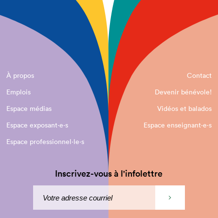
À propos
Contact
Emplois
Devenir bénévole!
Espace médias
Vidéos et balados
Espace exposant·e⋅s
Espace enseignant·e⋅s
Espace professionnel·le⋅s
Inscrivez-vous à l'infolettre