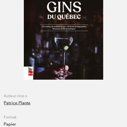
Espace enseignant·e·s
Espace pro
Auteur·rice·s
Patrice Plante
Format
Papier