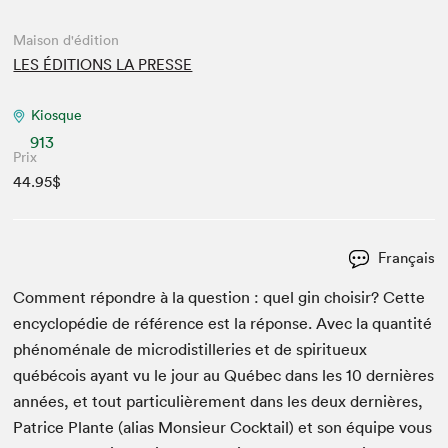
Maison d'édition
LES ÉDITIONS LA PRESSE
Kiosque
913
Prix
44.95$
Français
Com­ment répondre à la ques­tion : quel gin choisir? Cette
encyclopédie de référence est la réponse. Avec la quan­tité
phénoménale de microdis­til­leries et de spir­itueux
québécois ayant vu le jour au Québec dans les
10
dernières
années, et tout particulièrement dans les deux dernières,
Patrice Plante (alias Mon­sieur Cock­tail) et son équipe vous