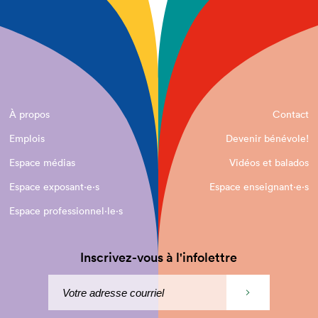
À propos
Contact
Emplois
Devenir bénévole!
Espace médias
Vidéos et balados
Espace exposant·e⋅s
Espace enseignant·e⋅s
Espace professionnel·le⋅s
Inscrivez-vous à l'infolettre