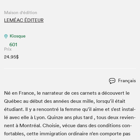
Maison d'édition
LEMÉAC ÉDITEUR
Kiosque
601
Prix
24.95$
Français
Né en France, le nar­ra­teur de ces car­nets a décou­vert le
Québec au début des années deux mille, lorsqu’il était
étu­di­ant. Il y a ren­con­tré la femme qu’il aime et s’est instal­
lé avec elle à Lyon. Quinze ans plus tard , tous deux revi­en­
nent à Mon­tréal. Choisie, vécue dans des con­di­tions con­
fort­a­bles, cette immi­gra­tion ordi­naire n’en com­porte pas