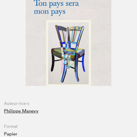
Espace enseignant·e·s
Espace pro
Auteur·rice·s
Philippe Manevy
Format
Papier