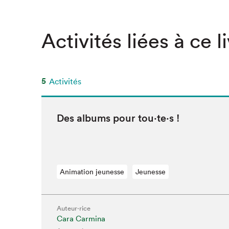
SLM 2020
SLM 2019
Activités liées à ce l
SLM 2018
5
Activités
Des albums pour tou·te·s !
Animation jeunesse
Jeunesse
Auteur·rice
Cara Carmina