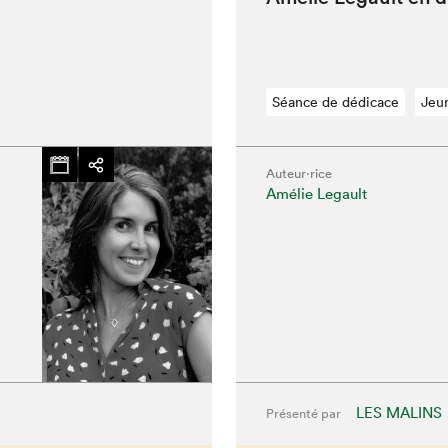
Séance de dédicace
Jeu
hez-vous?
Auteur·rice
Amélie Legault
LES MALINS
Présenté par