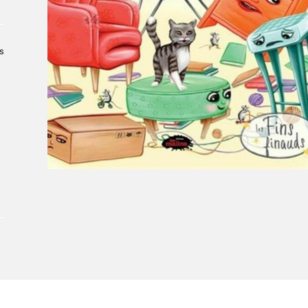
Le Salon dans la ville, espace
organisateur⋅rice
> SLM Pro
s