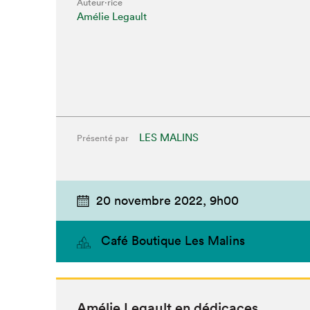
Auteur·rice
Amélie Legault
LES MALINS
Présenté par
20 novembre 2022,
9h00
Café Boutique Les Malins
Amélie Legault en dédicaces