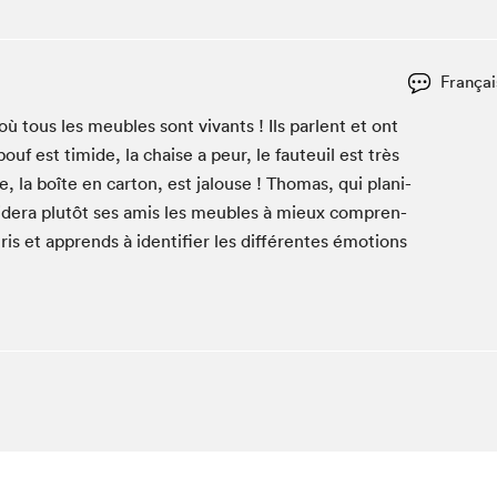
Club de lecture Braindate
Communication-Jeunesse au Salon
Françai
Le Salon dans ta classe
où tous les meubles sont vivants ! Ils par­lent et ont
La Maison des libraires
f est timide, la chaise a peur, le fau­teuil est très
Liseur Public
 la boîte en car­ton, est jalouse ! Thomas, qui plan­i­
Vitrine du Festival littéraire international Metropolis
bleu
 aidera plutôt ses amis les meubles à mieux com­pren­
La lecture en cadeau
s et apprends à iden­ti­fi­er les dif­férentes émo­tions
L'Aparté
SLM PRO