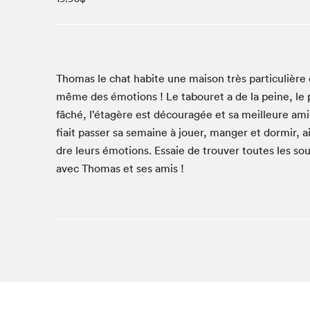
Studio Radio-Canada
Matinées scolaires
Les matins Petits bonheurs (0-5 ans)
Espace Lis-moi MTL (12-18 ans)
Thomas le chat habite une mai­son très par­ti­c­ulière 
même des émo­tions ! Le tabouret a de la peine, le pou
Le grand jeu de lecture à voix haute du Salon
fâché, l’étagère est découragée et sa meilleure amie,
Espace Montréal-Nord
fi­ait pass­er sa semaine à jouer, manger et dormir,
Tapis rouge des écrivain·e·s
dre leurs émo­tions. Essaie de trou­ver toutes les souri
Zone Manga
avec Thomas et ses amis !
La Grande tournée de Bologne (Coin de survie des
illustrateur·rice·s)
Espace jeunesse Desjardins
Archives
SLM 2021