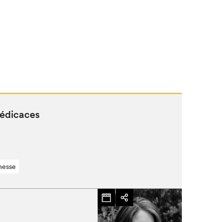
dédicaces
nesse