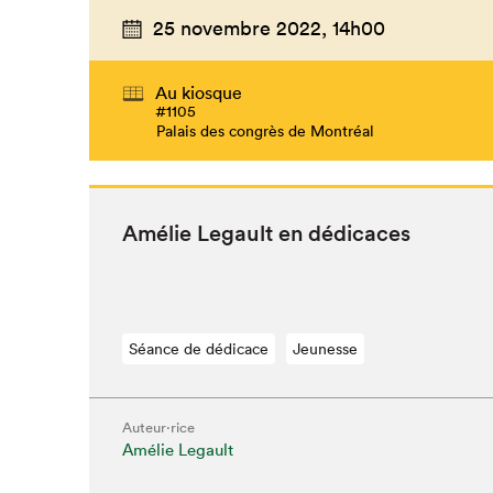
25 novembre 2022,
14h00
Au kiosque
#1105
Palais des congrès de Montréal
Amélie Legault en dédicaces
Séance de dédicace
Jeunesse
Auteur·rice
Amélie Legault