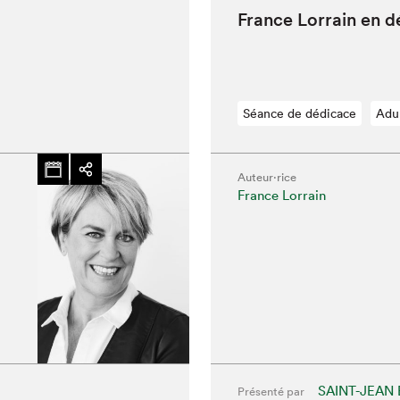
France Lor­rain en 
Séance de dédicace
Adu
Auteur·rice
France Lorrain
hez-vous?
SAINT-JEAN 
Présenté par