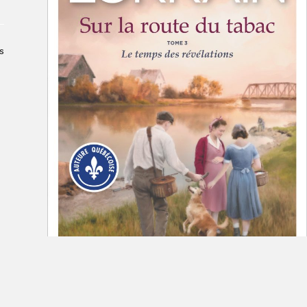
Le Salon dans la ville, espace
organisateur⋅rice
> SLM Pro
s