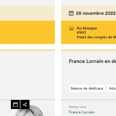
25 novembre 2022
Au kiosque
#1613
Palais des congrès de 
France Lor­rain en 
Séance de dédicace
Adu
Auteur·rice
France Lorrain