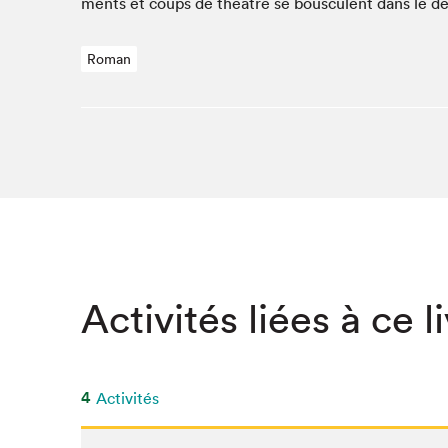
ments et coups de théâtre se bous­cu­lent dans le d
SLM 2020
SLM 2019
Roman
SLM 2018
Activités liées à ce l
4
Activités