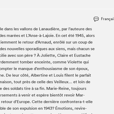
Club de lecture Braindate
Communication-Jeunesse au Salon
Françai
Le Salon dans ta classe
oule dans les val­lons de Lanaudière, par l’auteure des
La Maison des libraires
 des marées et L’Anse-à-Lajoie. En cet été
1945
, alors
Liseur Public
atiem­ment le retour d’Arnaud, enrôlé sur un coup de
Vitrine du Festival littéraire international Metropolis
bleu
es nou­velles spo­radiques aux siens, mais cha­cun se
La lecture en cadeau
­cilie avec son père ? À Joli­ette, Claire et Eustache
L'Aparté
rdem­ment tomber enceinte, comme Vio­lette qui
SLM PRO
s compter le manque d’enthousiasme de son époux,
 De leur côté, Alber­tine et Louis filent le par­fait
mai­son, tout près de celle des Veilleux… et loin de
ce des sol­dats tire à sa fin. Marie-Reine, tou­jours
se­ments à venir et espère bien­tôt revoir Mar­
n retour d’Europe. Cette dernière con­fron­tera-t-elle
able de son expul­sion en
1943
? Émo­tions, revire­