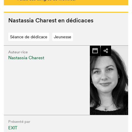
Nas­tas­sia Charest en dédicaces
Séance de dédicace
Jeunesse
Auteur·rice
Nastassia Charest
Présenté par
EXIT