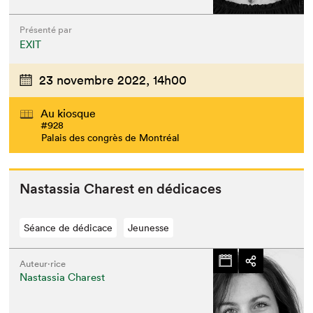
Présenté par
EXIT
23 novembre 2022,
14h00
Au kiosque
#928
Palais des congrès de Montréal
Nas­tas­sia Charest en dédicaces
Séance de dédicace
Jeunesse
Auteur·rice
Nastassia Charest