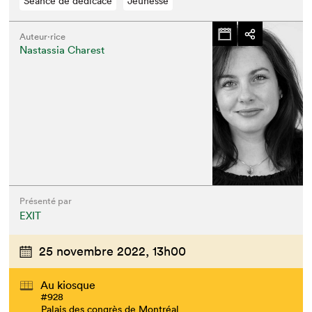
Séance de dédicace
Jeunesse
Auteur·rice
Nastassia Charest
Présenté par
EXIT
25 novembre 2022,
13h00
Au kiosque
#928
Palais des congrès de Montréal