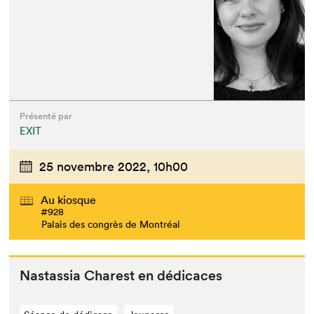
Présenté par
EXIT
25 novembre 2022,
10h00
Au kiosque
#928
Palais des congrès de Montréal
Nas­tas­sia Charest en dédicaces