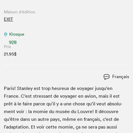
Maison d'édition
EXIT
Kiosque
928
Prix
21.95$
Français
Paris! Stan­ley est trop heureux de voy­ager jusqu’en
France. C’est stres­sant de voy­ager en avion, mais il est
prêt à le faire parce qu’il y a une chose qu’il veut absol­u­
ment voir : la momie du musée du Lou­vre! Il décou­vre
qu’être dans un autre pays, même en français, c’est de
l’adap­ta­tion. Et voir cette momie, ça ne sera pas aus­si