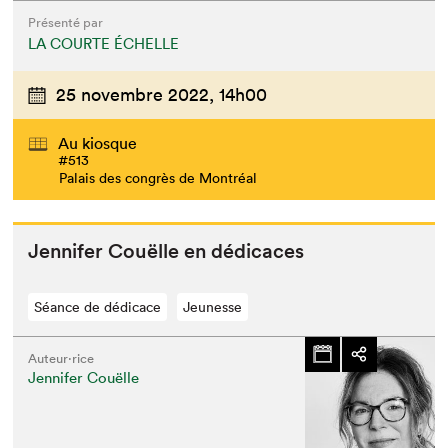
Présenté par
LA COURTE ÉCHELLE
25 novembre 2022,
14h00
Au kiosque
#513
Palais des congrès de Montréal
Jen­nifer Couëlle en dédicaces
Séance de dédicace
Jeunesse
Auteur·rice
Jennifer Couëlle