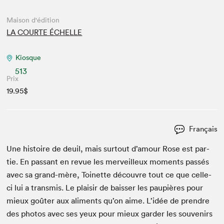
Maison d'édition
LA COURTE ÉCHELLE
Kiosque
513
Prix
19.95$
Français
Une his­toire de deuil, mais surtout d’amour Rose est par­
tie. En pas­sant en revue les mer­veilleux moments passés
avec sa grand-mère, Toinette décou­vre tout ce que celle-
ci lui a trans­mis. Le plaisir de baiss­er les paupières pour
mieux goûter aux ali­ments qu’on aime. L’idée de pren­dre
des pho­tos avec ses yeux pour mieux garder les sou­venirs