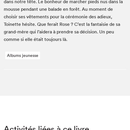
dans notre tête. Le bon­heur de marcher pieds nus dans la
mousse pen­dant une balade en forêt. Au moment de
choisir ses vête­ments pour la céré­monie des adieux,
Toinette hésite. Que ferait Rose ? C’est la fan­taisie de sa
grand-mère qui l’aidera à pren­dre sa déci­sion. Un peu
comme si elle était tou­jours là.
Albums jeunesse
Activités liées à ce livre