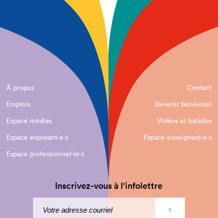
À propos
Contact
Emplois
Devenir bénévole!
Espace médias
Vidéos et balados
Espace exposant·e⋅s
Espace enseignant·e⋅s
Espace professionnel·le⋅s
Inscrivez-vous à l'infolettre