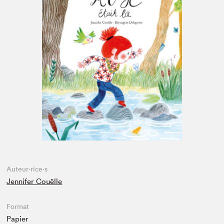
Espace enseignant·e·s
Espace pro
Auteur·rice·s
Jennifer Couëlle
Format
Papier