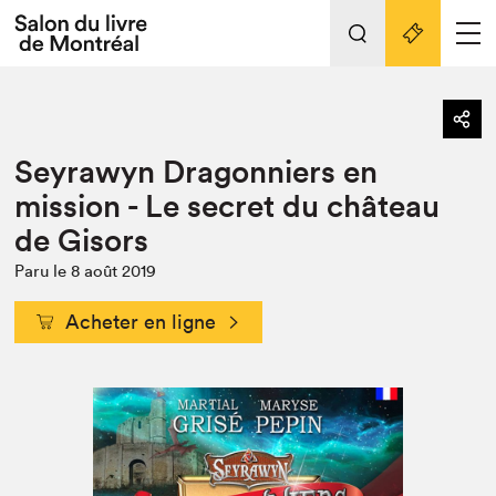
Tout sur l'édition 2022
Nos activités
retour
Seyrawyn Dragonniers en
Actualités
Liens pratiques
mission - Le secret du château
de Gisors
Édition 2022
Vidéos et Balados
Paru le 8 août 2019
Planifier sa visite
Acheter en ligne
Club de lecture Braindate
Nous connaître
Projets partenaires 2022
Espace médias
Espace exposant⋅e⋅s
Archives