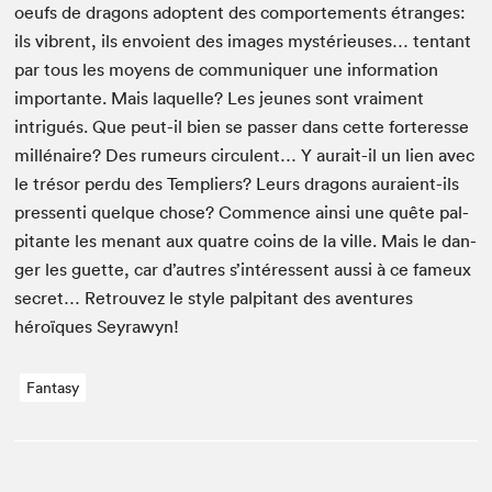
oeufs de drag­ons adoptent des com­porte­ments étranges:
ils vibrent, ils envoient des images mys­térieuses… ten­tant
par tous les moyens de com­mu­ni­quer une infor­ma­tion
impor­tante. Mais laque­lle? Les jeunes sont vrai­ment
intrigués. Que peut-il bien se pass­er dans cette forter­esse
mil­lé­naire? Des rumeurs cir­cu­lent… Y aurait-il un lien avec
le tré­sor per­du des Tem­pli­ers? Leurs drag­ons auraient-ils
pressen­ti quelque chose? Com­mence ain­si une quête pal­
pi­tante les menant aux qua­tre coins de la ville. Mais le dan­
ger les guette, car d’autres s’intéressent aus­si à ce fameux
secret… Retrou­vez le style pal­pi­tant des aven­tures
héroïques Seyrawyn!
Fantasy