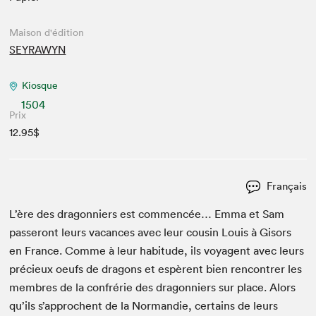
Maison d'édition
SEYRAWYN
Kiosque
1504
Prix
12.95$
Français
L’ère des drag­onniers est com­mencée… Emma et Sam
passeront leurs vacances avec leur cousin Louis à Gisors
en France. Comme à leur habi­tude, ils voy­a­gent avec leurs
pré­cieux oeufs de drag­ons et espèrent bien ren­con­tr­er les
mem­bres de la con­frérie des drag­onniers sur place. Alors
qu’ils s’approchent de la Nor­mandie, cer­tains de leurs