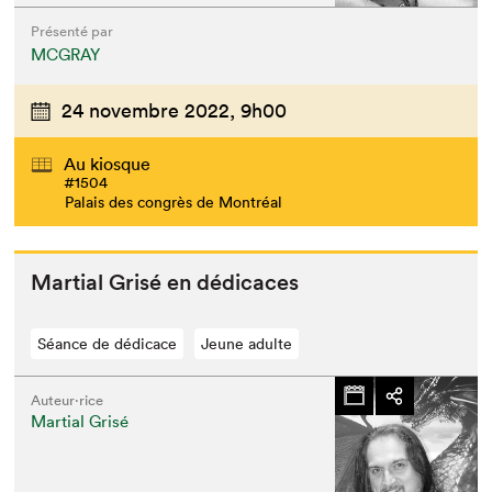
Présenté par
MCGRAY
24 novembre 2022,
9h00
Au kiosque
#1504
Palais des congrès de Montréal
Mar­tial Grisé en dédicaces
Séance de dédicace
Jeune adulte
Auteur·rice
Martial Grisé