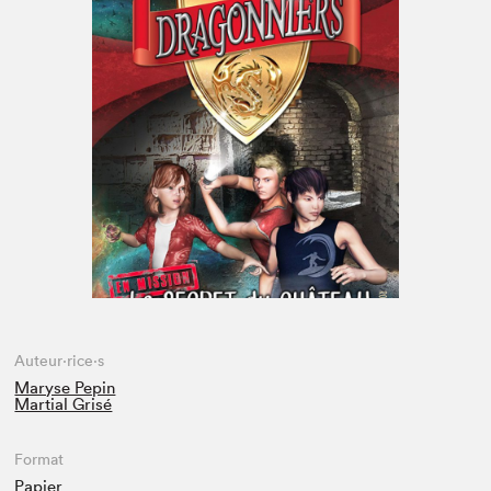
Espace enseignant·e·s
Espace pro
Auteur·rice·s
Maryse Pepin
Martial Grisé
Format
Papier