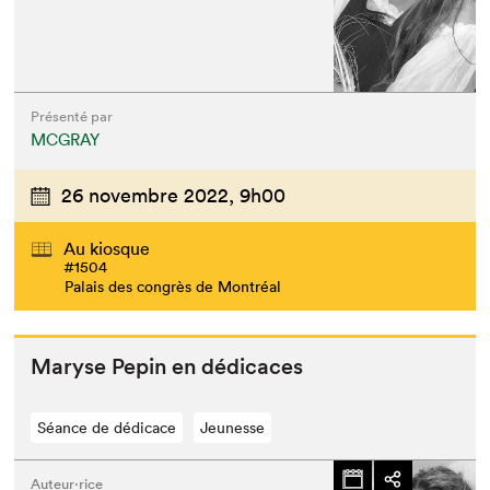
Présenté par
MCGRAY
26 novembre 2022,
9h00
Au kiosque
#1504
Palais des congrès de Montréal
Maryse Pepin en dédicaces
Séance de dédicace
Jeunesse
Auteur·rice