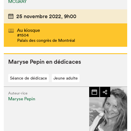
MCGRAY
25 novembre 2022,
9h00
Au kiosque
#1504
Palais des congrès de Montréal
Maryse Pepin en dédicaces
Séance de dédicace
Jeune adulte
Auteur·rice
Maryse Pepin