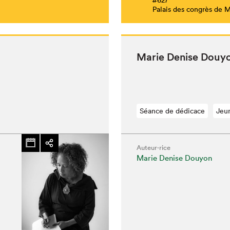
Palais des congrès de 
Marie Denise Douy­
Séance de dédicace
Jeu
Auteur·rice
Marie Denise Douyon