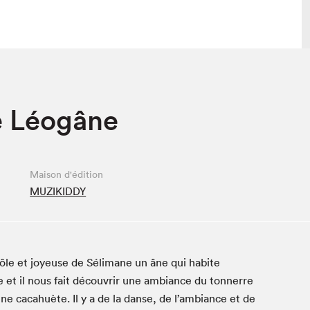
 visite
Nous connaître
e Léogâne
lon
À propos
ée
Mission et valeurs
uverture
Équipe
Maison d'édition
au Salon
Politique de prévention du
MUZIKIDDY
harcèlement
al Traiteur
Politique d’écoresponsabilité
uestions des
e⋅s
rôle et joyeuse de Séli­mane un âne qui habite
te et il nous fait décou­vrir une ambiance du ton­nerre
cac­ahuète. Il y a de la danse, de l’am­biance et de