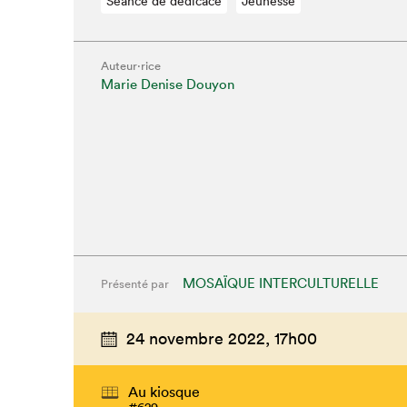
Séance de dédicace
Jeunesse
Auteur·rice
Marie Denise Douyon
Que cherc
MOSAÏQUE INTERCULTURELLE
Présenté par
24 novembre 2022,
17h00
Au kiosque
#629