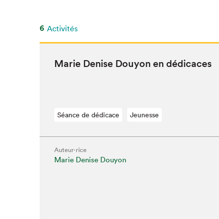
SLM 2020
SLM 2019
6
Activités
SLM 2018
Marie Denise Douy­on en dédicaces
Séance de dédicace
Jeunesse
Auteur·rice
Marie Denise Douyon