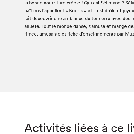
la bonne nour­ri­t­ure créole ! Qui est Séli­mane ? S
Studio Radio-Canada
haï­tiens l’appellent « Bourik » et il est drôle et joye
Matinées scolaires
fait décou­vrir une ambiance du ton­nerre avec des
Les matins Petits bonheurs (0-5 ans)
ahuète. Tout le monde danse, s’amuse et mange des bo
Espace Lis-moi MTL (12-18 ans)
rimée, amu­sante et riche d’enseignements par Muzi
Le grand jeu de lecture à voix haute du Salon
Espace Montréal-Nord
Tapis rouge des écrivain·e·s
Zone Manga
La Grande tournée de Bologne (Coin de survie des
illustrateur·rice·s)
Espace jeunesse Desjardins
Archives
Activités liées à ce l
SLM 2021