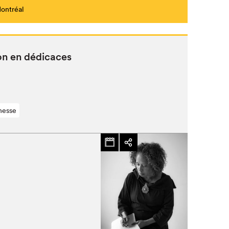
Montréal
on en dédicaces
nesse