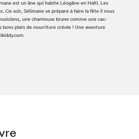
éli­mane est un âne qui habite Léogâne en Haïti. Les
Club de lecture Braindate
ux. Ce soir, Séli­mane se pré­pare à faire la fête il nous
Communication-Jeunesse au Salon
 musi­ciens, une chanteuse brune comme une cac­
Le Salon dans ta classe
ns plats de nour­ri­t­ure créole ! Une aven­ture
kid​dy​.com
La Maison des libraires
Liseur Public
Vitrine du Festival littéraire international Metropolis
bleu
La lecture en cadeau
L'Aparté
SLM PRO
ivre