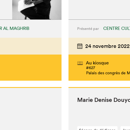
R AL MAGHRIB
CENTRE CUL
Présenté par
24 novembre 2022
Au kiosque
#627
Palais des congrès de 
Marie Denise Douy­