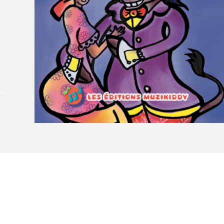
Le Salon dans la ville, espace
organisateur⋅rice
> SLM Pro