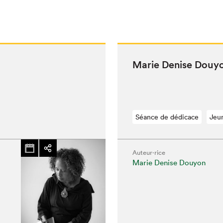
Marie Denise Douy­
Séance de dédicace
Jeu
Auteur·rice
Marie Denise Douyon