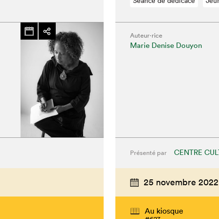
Séance de dédicace
Jeu
Auteur·rice
Marie Denise Douyon
hez-vous?
CENTRE CUL
Présenté par
25 novembre 2022
Au kiosque
#627