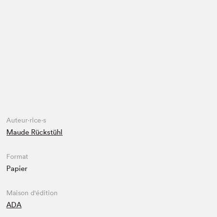
Espace enseignant·e·s
Espace pro
Auteur·rice·s
Maude Rückstühl
Format
Papier
Maison d'édition
ADA