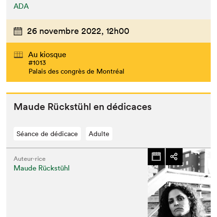
ADA
26 novembre 2022,
12h00
Au kiosque
#1013
Palais des congrès de Montréal
Maude Rück­stühl en dédicaces
Séance de dédicace
Adulte
Auteur·rice
Maude Rückstühl