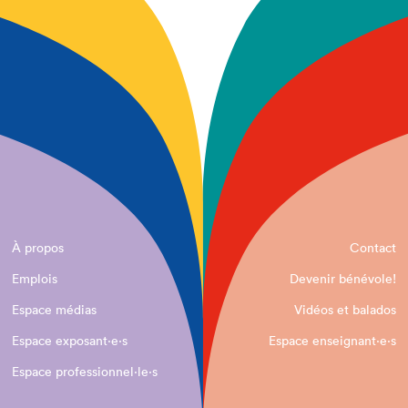
À propos
Contact
Emplois
Devenir bénévole!
Espace médias
Vidéos et balados
Espace exposant·e⋅s
Espace enseignant·e⋅s
Espace professionnel·le⋅s