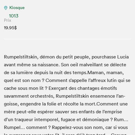
Kiosque
1013
Prix
19.95$
Rumpel­stilt­skin, démon du petit peu­ple, pour­chas­se Lucia
avant même sa nais­sance. Son oeil malveil­lant se délecte
de sa lumière depuis la nuit des temps.Maman, maman,
quel est son nom ? Com­ment s’ap­pelle l’af­freux lutin qui se
cache sous mon lit ? Exerçant des chan­tages émo­tifs
savam­ment orchestrés, Rumpel­stilt­skin ense­mence l’an­
goisse, engen­dre la folie et récolte la mort.Comment une
mère peut-elle espér­er sauver ses enfants de l’em­prise
d’un traque­ur intem­porel, fugace et démo­ni­aque ? Rum…
Rumpel… com­ment ? Rap­pelez-vous son nom, car si vous