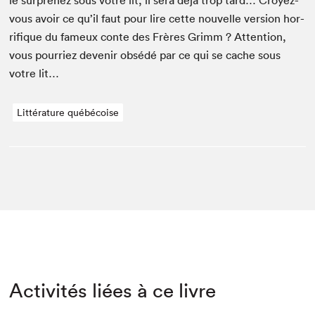
le sur­prenez sous votre lit, il sera déjà trop tard… Croyez-
vous avoir ce qu’il faut pour lire cette nou­velle ver­sion hor­
ri­fique du fameux con­te des Frères Grimm ? Atten­tion,
vous pour­riez devenir obsédé par ce qui se cache sous
votre lit…
Littérature québécoise
Activités liées à ce livre