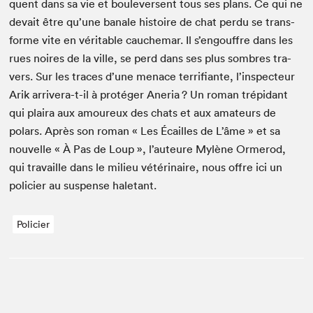
quent dans sa vie et boule­versent tous ses plans. Ce qui ne
devait être qu’une banale his­toire de chat per­du se trans­
forme vite en véri­ta­ble cauchemar. Il s’engouffre dans les
rues noires de la ville, se perd dans ses plus som­bres tra­
vers. Sur les traces d’une men­ace ter­ri­fi­ante, l’inspecteur
Arik arrivera-t-il à pro­téger Ane­r­ia ? Un roman trép­i­dant
qui plaira aux amoureux des chats et aux ama­teurs de
polars. Après son roman « Les Écailles de L’âme » et sa
nou­velle « À Pas de Loup », l’auteure Mylène Ormerod,
qui tra­vaille dans le milieu vétéri­naire, nous offre ici un
polici­er au sus­pense haletant.
Policier