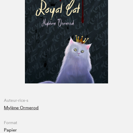
Espace enseignant·e·s
Espace pro
Auteur·rice·s
Mylène Ormerod
Format
Papier