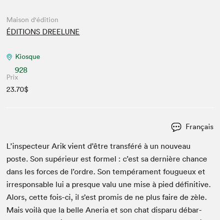
Maison d'édition
ÉDITIONS DREELUNE
Kiosque
928
Prix
23.70$
Français
L’inspecteur Arik vient d’être trans­féré à un nou­veau
poste. Son supérieur est formel : c’est sa dernière chance
dans les forces de l’ordre. Son tem­péra­ment fougueux et
irre­spon­s­able lui a presque valu une mise à pied défini­tive.
Alors, cette fois-ci, il s’est promis de ne plus faire de zèle.
Mais voilà que la belle Ane­r­ia et son chat dis­paru débar­