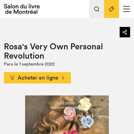
Tout sur l'édition 2022
Nos activités
retour
Rosa's Very Own Personal
Actualités
Liens pratiques
Revolution
Édition 2022
Paru le 1 septembre 2022
Vidéos et Balados
Acheter en ligne
Planifier sa visite
Club de lecture Braindate
Nous connaître
Projets partenaires 2022
Espace médias
Espace exposant⋅e⋅s
Archives