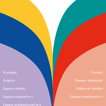
À propos
Contact
Emplois
Devenir bénévole!
Espace médias
Vidéos et balados
Espace exposant·e⋅s
Espace enseignant·e⋅s
Espace professionnel·le⋅s