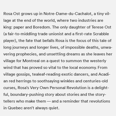
Rosa Ost grows up in Notre-Dame-du-Cachalot, a tiny vil­
lage at the end of the world, where two indus­tries are
king: paper and Bore­dom. The only daugh­ter of Terese Ost
(a fair-to-mid­dling trade union­ist and a first-rate Scrab­ble
play­er), the fate that befalls Rosa is the focus of this tale of
long jour­neys and longer lives, of impos­si­ble deaths, unwa­
ver­ing prophe­cies, and unset­tling dreams as she leaves her
vil­lage for Mon­tre­al on a quest to sum­mon the west­er­ly
wind that has proved so vital to the local econ­o­my. From
vil­lage gos­sips, tealeaf-read­ing exot­ic dancers, and Aca­di­
an red her­rings to sooth­say­ing win­kles and cen­turies-old
curs­es, Rosa’s Very Own Per­son­al Rev­o­lu­tion is a delight­
ful, bound­ary-push­ing sto­ry about sto­ries and the sto­ry­
tellers who make them — and a reminder that rev­o­lu­tions
in Que­bec aren’t always quiet.