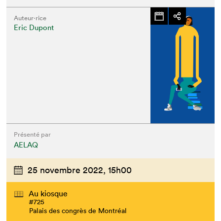
Auteur·rice
Eric Dupont
Présenté par
AELAQ
25 novembre 2022,
15h00
Au kiosque
#725
Palais des congrès de Montréal