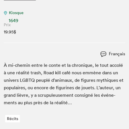
Kiosque
1649
Prix
19.95$
Français
À mi-chemin entre le con­te et la chronique, le tout accolé
à une réal­ité trash, Road kill café nous emmène dans un
univers
LGBTQ
peu­plé d’animaux, de fig­ures mythiques et
pop­u­laires, ou encore de fig­urines de jou­ets. L’auteur, un
grand lièvre, y a scrupuleuse­ment con­signé les événe­
ments au plus près de la réalité…
Récits