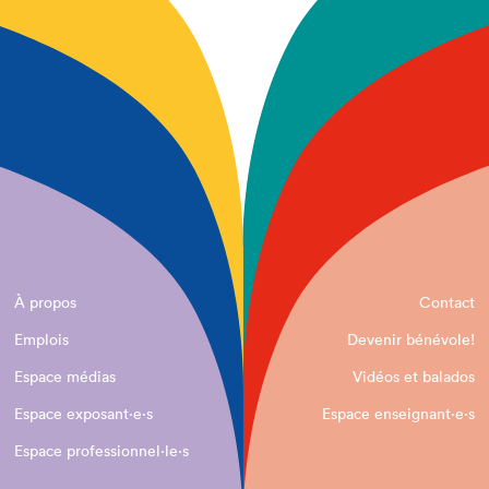
À propos
Contact
Emplois
Devenir bénévole!
Espace médias
Vidéos et balados
Espace exposant·e⋅s
Espace enseignant·e⋅s
Espace professionnel·le⋅s