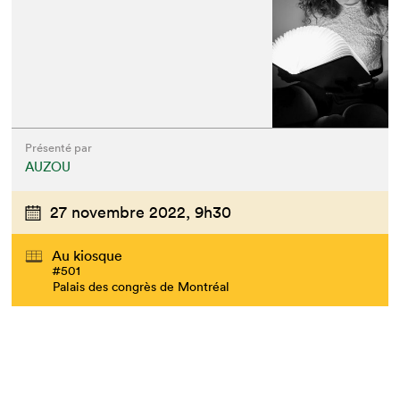
Présenté par
AUZOU
27 novembre 2022,
9h30
Au kiosque
#501
Palais des congrès de Montréal
Que cherchez-vous?