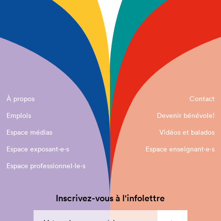
À propos
Contact
Emplois
Devenir bénévole!
Espace médias
Vidéos et balados
Espace exposant·e⋅s
Espace enseignant·e⋅s
Espace professionnel·le⋅s
Inscrivez-vous à l'infolettre