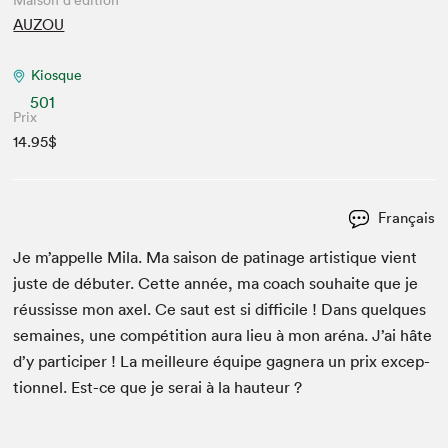
Maison d'édition
AUZOU
Kiosque
501
Prix
14.95$
Français
Je m’appelle Mila. Ma sai­son de pati­nage artis­tique vient
juste de débuter. Cette année, ma coach souhaite que je
réus­sisse mon axel. Ce saut est si dif­fi­cile ! Dans quelques
semaines, une com­péti­tion aura lieu à mon aré­na. J’ai hâte
d’y par­ticiper ! La meilleure équipe gag­n­era un prix excep­
tion­nel. Est-ce que je serai à la hauteur ?