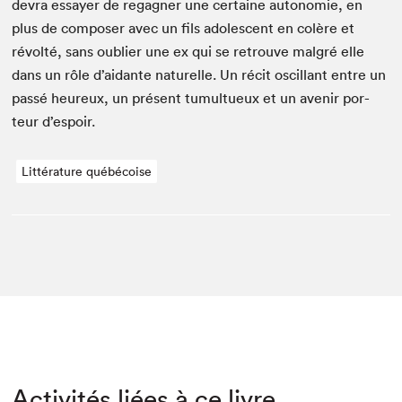
devra essay­er de regag­n­er une cer­taine autonomie, en
plus de com­pos­er avec un fils ado­les­cent en colère et
révolté, sans oubli­er une ex qui se retrou­ve mal­gré elle
dans un rôle d’aidante naturelle. Un réc­it oscil­lant entre un
passé heureux, un présent tumultueux et un avenir por­
teur d’espoir.
Littérature québécoise
Activités liées à ce livre