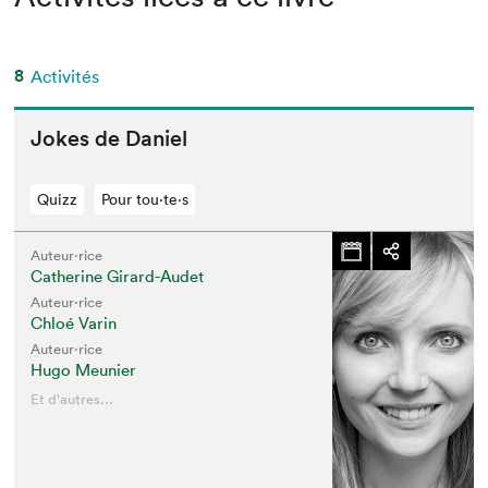
8
Activités
Jokes de Daniel
Quizz
Pour tou⋅te⋅s
Auteur·rice
Catherine Girard-Audet
Auteur·rice
Chloé Varin
Auteur·rice
Hugo Meunier
Et d'autres...