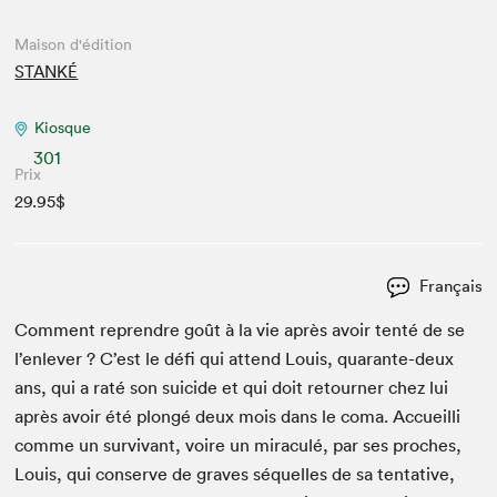
Maison d'édition
STANKÉ
Kiosque
301
Prix
29.95$
Français
Com­ment repren­dre goût à la vie après avoir ten­té de se
l’enlever ? C’est le défi qui attend Louis, quar­ante-deux
ans, qui a raté son sui­cide et qui doit retourn­er chez lui
après avoir été plongé deux mois dans le coma. Accueil­li
comme un sur­vivant, voire un mirac­ulé, par ses proches,
Louis, qui con­serve de graves séquelles de sa ten­ta­tive,