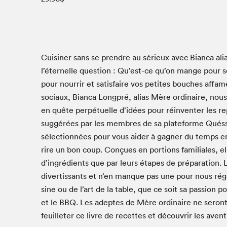
Studio Radio-Canada
Matinées scolaires
Les matins Petits bonheurs (0-5 ans)
Espace Lis-moi MTL (12-18 ans)
Cuisin­er sans se pren­dre au sérieux avec Bian­ca ali
l’éternelle ques­tion : Qu’est-ce qu’on mange pour so
Le grand jeu de lecture à voix haute du Salon
pour nour­rir et sat­is­faire vos petites bouch­es aff
Espace Montréal-Nord
soci­aux, Bian­ca Long­pré, alias Mère ordi­naire, no
Tapis rouge des écrivain·e·s
en quête per­pétuelle d’idées pour réin­ven­ter les rep
Zone Manga
sug­gérées par les mem­bres de sa plate­forme Qués
La Grande tournée de Bologne (Coin de survie des
sélec­tion­nées pour vous aider à gag­n­er du temps en 
illustrateur·rice·s)
rire un bon coup. Conçues en por­tions famil­iales, el
Espace jeunesse Desjardins
d’ingrédients que par leurs étapes de pré­pa­ra­tion.
diver­tis­sants et n’en manque pas une pour nous rég
sine ou de l’art de la table, que ce soit sa pas­sion
Archives
et le
BBQ
. Les adeptes de Mère ordi­naire ne seron
feuil­leter ce livre de recettes et décou­vrir les aven
SLM 2021