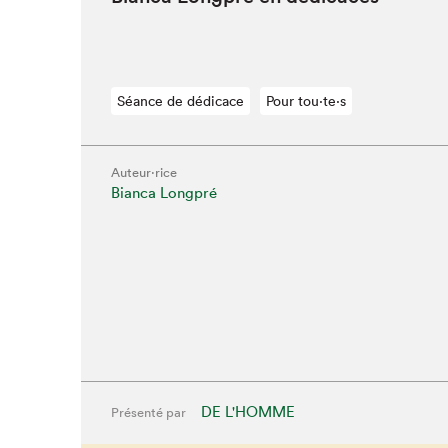
Séance de dédicace
Pour tou⋅te⋅s
Auteur·rice
Bianca Longpré
Que cherc
DE L'HOMME
Présenté par