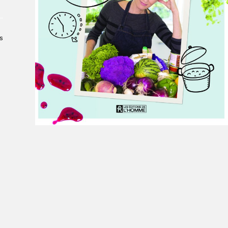
Le Salon dans la ville, espace
organisateur⋅rice
> SLM Pro
s