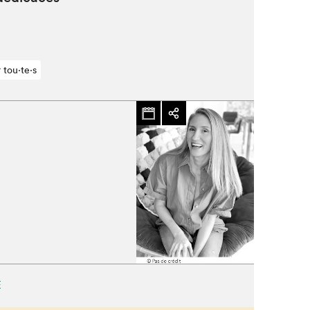
 tou⋅te⋅s
E