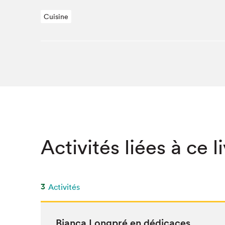
SLM 2020
Cuisine
SLM 2019
SLM 2018
Activités liées à ce l
3
Activités
Bian­ca Long­pré en dédicaces