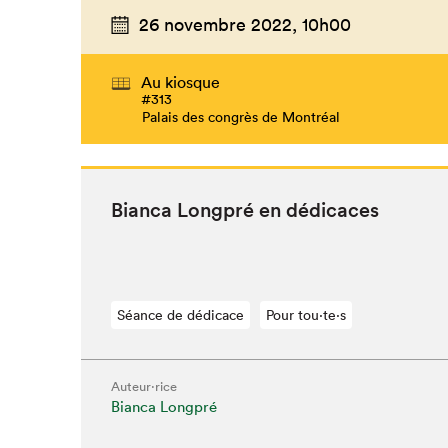
26 novembre 2022,
10h00
Au kiosque
#313
Palais des congrès de Montréal
Bian­ca Long­pré en dédicaces
Séance de dédicace
Pour tou⋅te⋅s
Auteur·rice
Bianca Longpré