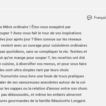
Club de lecture Braindate
Communication-Jeunesse au Salon
Françai
Le Salon dans ta classe
as Mère ordi­naire ! Êtes-vous exas­péré par
La Maison des libraires
uper ? Avez-vous fait le tour de vos inspi­ra­tions
Liseur Public
amées jour après jour ? Bien con­nue sur les réseaux
Vitrine du Festival littéraire international Metropolis
bleu
us revient avec un ouvrage pour cuisinières ordi­naires
La lecture en cadeau
as quo­ti­di­ens, sans se com­pli­quer la vie. Testées et
L'Aparté
sé qu’on mange pour souper ?, les recettes ont été
SLM PRO
cui­sine, à diver­si­fi­er vos menus, et pour vous faire
les sont ultra sim­ples tant par leurs choix
 L’humoriste nous livre une foule de trucs pra­tiques
aler de ses savoureuses anec­dotes autour de la cui­
 pour les nappes ou la rela­tion d’amour entre son chum
t pas débous­solés, et même les enfants aimeront
­tures gour­man­des de la famille Mas­si­cotte Longpré.