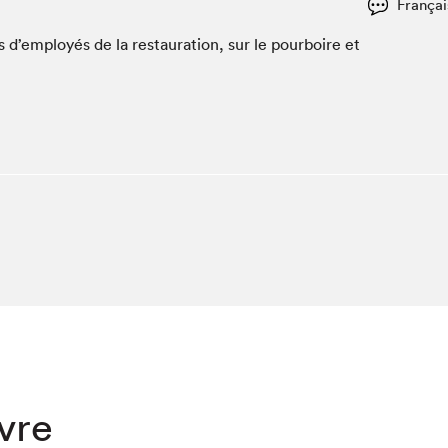
Françai
Club de lecture Braindate
’em­ployés de la restau­ra­tion, sur le pour­boire et
Communication-Jeunesse au Salon
Le Salon dans ta classe
La Maison des libraires
Liseur Public
Vitrine du Festival littéraire international Metropolis
bleu
La lecture en cadeau
L'Aparté
SLM PRO
ivre