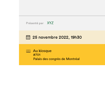
XYZ
Présenté par
25 novembre 2022,
19h30
Au kiosque
#701
Palais des congrès de Montréal