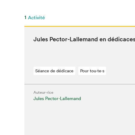
SLM 2020
SLM 2019
1
Activité
SLM 2018
Jules Pec­tor-Lalle­mand en dédicace
Séance de dédicace
Pour tou⋅te⋅s
Auteur·rice
Jules Pector-Lallemand
Que cherc