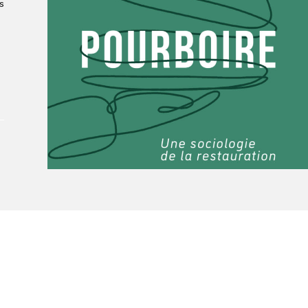
Le Salon dans la ville, espace
s
organisateur⋅rice
> SLM Pro