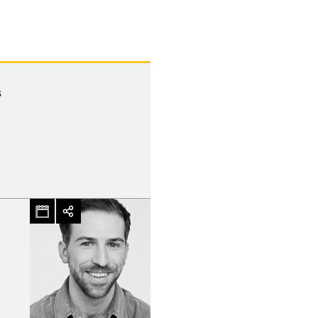
s
hez-vous?