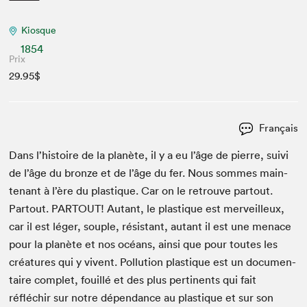
Kiosque
1854
Prix
29.95$
Français
Dans l’histoire de la planète, il y a eu l’âge de pierre, suivi
de l’âge du bronze et de l’âge du fer. Nous sommes main­
tenant à l’ère du plas­tique. Car on le retrou­ve partout.
Partout.
PARTOUT
! Autant, le plas­tique est mer­veilleux,
car il est léger, sou­ple, résis­tant, autant il est une men­ace
pour la planète et nos océans, ain­si que pour toutes les
créa­tures qui y vivent. Pol­lu­tion plas­tique est un doc­u­men­
taire com­plet, fouil­lé et des plus per­ti­nents qui fait
réfléchir sur notre dépen­dance au plas­tique et sur son