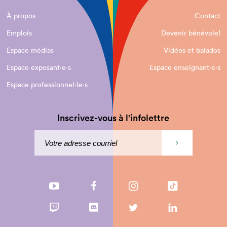
À propos
Contact
Emplois
Devenir bénévole!
Espace médias
Vidéos et balados
Espace exposant·e⋅s
Espace enseignant·e⋅s
Espace professionnel·le⋅s
Inscrivez-vous à l'infolettre