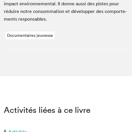
impact envi­ron­nemen­tal. Il donne aus­si des pistes pour
réduire notre con­som­ma­tion et dévelop­per des com­porte­
ments responsables.
Documentaires jeunesse
Activités liées à ce livre
5
Activités