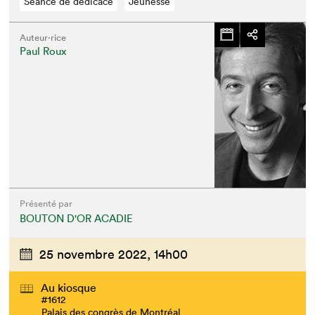
Séance de dédicace
Jeunesse
Auteur·rice
Paul Roux
Présenté par
BOUTON D'OR ACADIE
25 novembre 2022,
14h00
Au kiosque
#1612
Palais des congrès de Montréal