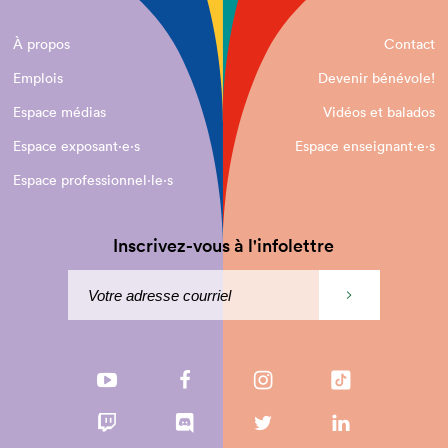
À propos
Contact
Emplois
Devenir bénévole!
Espace médias
Vidéos et balados
Espace exposant·e⋅s
Espace enseignant·e⋅s
Espace professionnel·le⋅s
Inscrivez-vous à l'infolettre