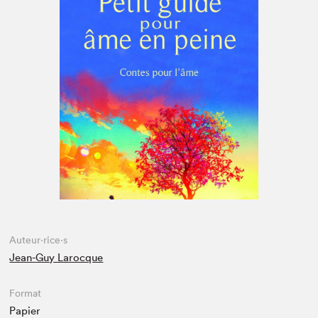
Espace enseignant·e·s
Espace pro
Auteur·rice·s
Jean-Guy Larocque
Format
Papier