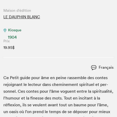
Maison d'édition
LE DAUPHIN BLANC
Kiosque
1904
Prix
19.95$
Français
Ce Petit guide pour âme en peine rassem­ble des con­tes
rejoignant le lecteur dans chem­ine­ment spir­ituel et per­
son­nel. Ces con­tes pour l’âme voguent entre la spir­i­tu­al­ité,
l’humour et la finesse des mots. Tout en inci­tant à la
réflex­ion, ils se veu­lent avant tout un baume pour l’âme,
un oasis où l’on prend le temps de se dépos­er pour mieux