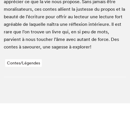
appréci­er ce que la vie nous pro­pose. Sans jamais être
moral­isa­teurs, ces con­tes allient la justesse du pro­pos et la
beauté de l’écriture pour offrir au lecteur une lec­ture fort
agréable de laque­lle naî­tra une réflex­ion intérieure. Il est
rare que l’on trou­ve un livre qui, en si peu de mots,
parvient à nous touch­er l’âme avec autant de force. Des
con­tes à savour­er, une sagesse à explorer!
Contes/Légendes