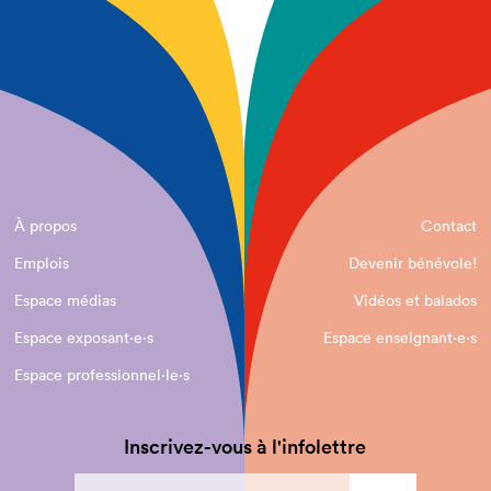
À propos
Contact
Emplois
Devenir bénévole!
Espace médias
Vidéos et balados
Espace exposant·e⋅s
Espace enseignant·e⋅s
Espace professionnel·le⋅s
Inscrivez-vous à l'infolettre