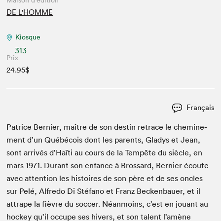
Maison d'édition
DE L'HOMME
Kiosque
313
Prix
24.95$
Français
Patrice Bernier, maître de son des­tin retrace le chem­ine­
ment d’un Québé­cois dont les par­ents, Gladys et Jean,
sont arrivés d’Haïti au cours de la Tem­pête du siè­cle, en
mars
1971
. Durant son enfance à Brossard, Bernier écoute
avec atten­tion les his­toires de son père et de ses oncles
sur Pelé, Alfre­do Di Sté­fano et Franz Beck­en­bauer, et il
attrape la fièvre du soc­cer. Néan­moins, c’est en jouant au
hock­ey qu’il occupe ses hivers, et son tal­ent l’amène