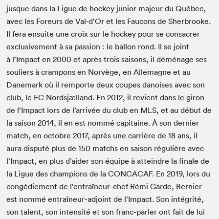
jusque dans la Ligue de hock­ey junior majeur du Québec,
avec les Foreurs de Val‑d’Or et les Fau­cons de Sher­brooke.
Il fera ensuite une croix sur le hock­ey pour se con­sacr­er
exclu­sive­ment à sa pas­sion : le bal­lon rond. Il se joint
à l’Impact en
2000
et après trois saisons, il démé­nage ses
souliers à cram­pons en Norvège, en Alle­magne et au
Dane­mark où il rem­porte deux coupes danois­es avec son
club, le
FC
Nord­sjæl­land. En
2012
, il revient dans le giron
de l’Impact lors de l’arrivée du club en
MLS
, et au début de
la sai­son
2014
, il en est nom­mé cap­i­taine. À son dernier
match, en octo­bre
2017
, après une car­rière de
18
ans, il
aura dis­puté plus de
150
matchs en sai­son régulière avec
l’Impact, en plus d’aider son équipe à attein­dre la finale de
la Ligue des cham­pi­ons de la
CON­CA­CAF
. En
2019
, lors du
con­gédiement de l’entraîneur-chef Rémi Garde, Bernier
est nom­mé entraîneur-adjoint de l’Impact. Son intégrité,
son tal­ent, son inten­sité et son franc-par­ler ont fait de lui