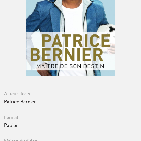
Espace enseignant·e·s
Espace pro
Auteur·rice·s
Patrice Bernier
Format
Papier