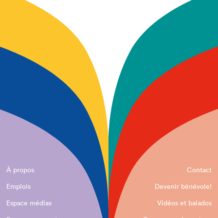
À propos
Contact
Emplois
Devenir bénévole!
Espace médias
Vidéos et balados