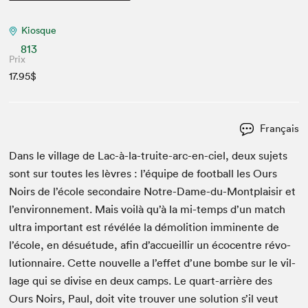
Kiosque
813
Prix
17.95$
Français
Dans le vil­lage de Lac-à-la-tru­ite-arc-en-ciel, deux sujets
sont sur toutes les lèvres : l’équipe de foot­ball les Ours
Noirs de l’école sec­ondaire Notre-Dame-du-Mont­plaisir et
l’environnement. Mais voilà qu’à la mi-temps d’un match
ultra impor­tant est révélée la démo­li­tion immi­nente de
l’école, en désué­tude, afin d’accueillir un éco­cen­tre révo­
lu­tion­naire. Cette nou­velle a l’effet d’une bombe sur le vil­
lage qui se divise en deux camps. Le quart-arrière des
Ours Noirs, Paul, doit vite trou­ver une solu­tion s’il veut