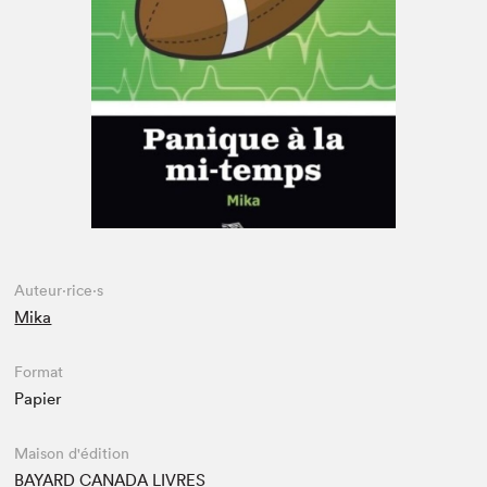
Espace enseignant·e·s
Espace pro
Auteur·rice·s
Mika
Format
Papier
Maison d'édition
BAYARD CANADA LIVRES