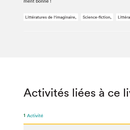
ment bonne !
SLM 2020
SLM 2019
Littératures de l'imaginaire,
Science-fiction,
Littér
SLM 2018
Activités liées à ce l
1
Activité