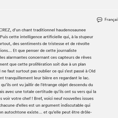
Club de lecture Braindate
Communication-Jeunesse au Salon
Françai
Le Salon dans ta classe
CREZ
, d’un chant tra­di­tion­nel hau­denosaunee
La Maison des libraires
s cette intel­li­gence arti­fi­cielle qui, à la stu­peur
Liseur Public
rtout, des sen­ti­ments de tristesse et de révolte
Vitrine du Festival littéraire international Metropolis
bleu
tions… Et que penser de cette jour­nal­iste
La lecture en cadeau
lles alar­mantes con­cer­nant ces cap­teurs de rêves
L'Aparté
ment que cette pro­liféra­tion soit due à un plan
SLM PRO
 ne faut surtout pas oubli­er ce qui s’est passé à Old
tran­quille­ment leur bière en regar­dant le lac.
u’ils ont vu jail­lir de l’étrange objet descen­du du
s avec une totale cer­ti­tude qu’ils ont su vers qui la
 voir votre chef ! Bref, voici neuf nou­velles issues
ha­cune d’elles est un argu­ment indis­cutable qui
tion autochtone existe… et qu’elle peut être drôle­