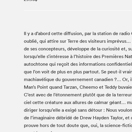
Studio Radio-Canada
Matinées scolaires
Les matins Petits bonheurs (0-5 ans)
Espace Lis-moi MTL (12-18 ans)
Il y a d’abord cette dif­fu­sion, par la sta­tion de radio
oublié, qui attire sur Terre des vis­i­teurs imprévus… Pui
Le grand jeu de lecture à voix haute du Salon
de ses con­cep­teurs, développe de la curiosité et, su
Espace Montréal-Nord
lorsqu’elle s’intéresse à l’histoire des Pre­mières Na
Tapis rouge des écrivain·e·s
autochtone qui reçoit des infor­ma­tions con­fi­den­tie
Zone Manga
que l’on voit de plus en plus partout. Se peut-il vrai­
La Grande tournée de Bologne (Coin de survie des
machi­avélique du gou­verne­ment cana­di­en ?… Or, il
illustrateur·rice·s)
Man’s Point quand Tarzan, Cheemo et Ted­dy buvaient 
Espace jeunesse Desjardins
C’est avec de l’étonnement plutôt que de la ter­reur q
ciel cette créa­ture aux allures de cal­mar géant… mai
diriger lorsqu’elle a exigé sans détour : Nous voulons
Archives
de l’imaginaire débridé de Drew Hay­den Tay­lor, et c
prou­ve hors de tout doute que, oui, la sci­ence-fic­
SLM 2021