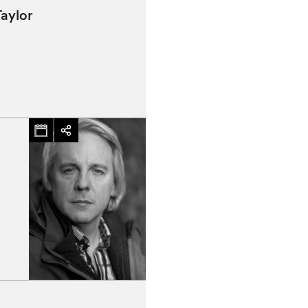
Taylor
hez-vous?