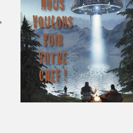
Le Salon dans la ville, espace
organisateur⋅rice
> SLM Pro
s