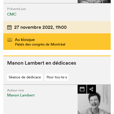
Présenté par
CMC
27 novembre 2022,
11h00
Au kiosque
Palais des congrès de Montréal
Manon Lam­bert en dédicaces
Séance de dédicace
Pour tou⋅te⋅s
Que cherchez-vous?
Auteur·rice
Manon Lambert