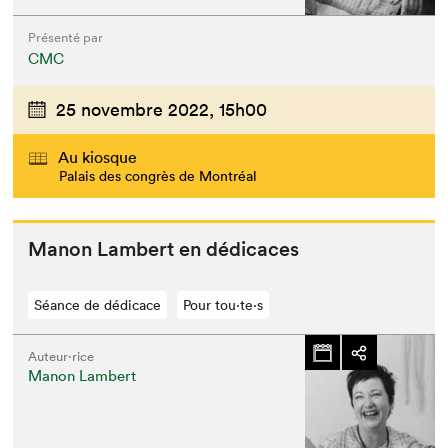
Présenté par
CMC
25 novembre 2022,
15h00
Au kiosque
Palais des congrès de Montréal
Manon Lam­bert en dédicaces
Séance de dédicace
Pour tou⋅te⋅s
Auteur·rice
Manon Lambert