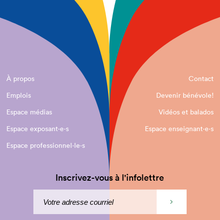
À propos
Contact
Emplois
Devenir bénévole!
Espace médias
Vidéos et balados
Espace exposant·e⋅s
Espace enseignant·e⋅s
Espace professionnel·le⋅s
Inscrivez-vous à l'infolettre