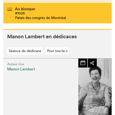
Au kiosque
#1025
Palais des congrès de Montréal
Manon Lam­bert en dédicaces
Séance de dédicace
Pour tou⋅te⋅s
Auteur·rice
Manon Lambert