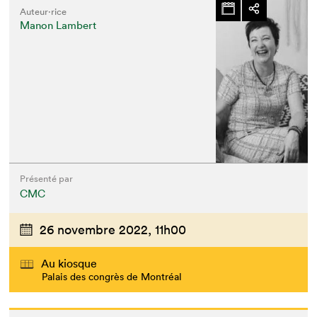
Auteur·rice
Manon Lambert
Présenté par
CMC
26 novembre 2022,
11h00
Au kiosque
Palais des congrès de Montréal