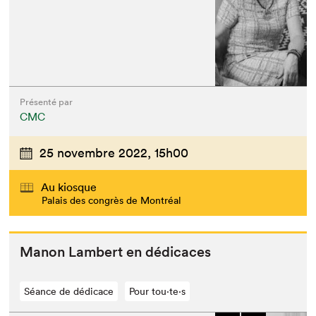
Présenté par
CMC
25 novembre 2022,
15h00
Au kiosque
Palais des congrès de Montréal
Manon Lam­bert en dédicaces
Séance de dédicace
Pour tou⋅te⋅s