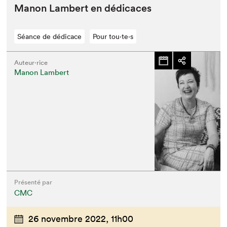
Manon Lam­bert en dédicaces
Séance de dédicace
Pour tou⋅te⋅s
Auteur·rice
Manon Lambert
Présenté par
CMC
26 novembre 2022,
11h00