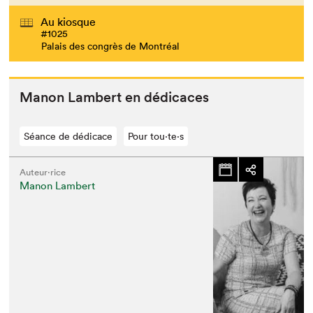
Au kiosque
#1025
Palais des congrès de Montréal
Manon Lam­bert en dédicaces
Séance de dédicace
Pour tou⋅te⋅s
Auteur·rice
Manon Lambert