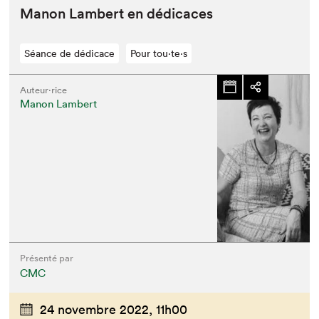
Manon Lam­bert en dédicaces
Séance de dédicace
Pour tou⋅te⋅s
Auteur·rice
Manon Lambert
Présenté par
CMC
24 novembre 2022,
11h00