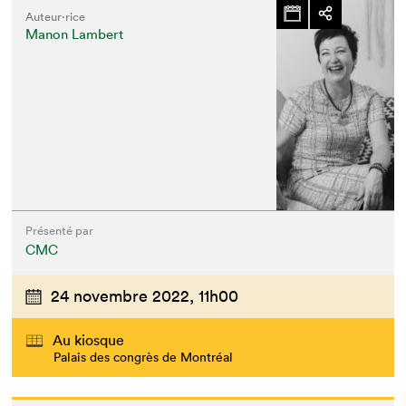
Auteur·rice
Manon Lambert
Présenté par
CMC
24 novembre 2022,
11h00
Au kiosque
Palais des congrès de Montréal