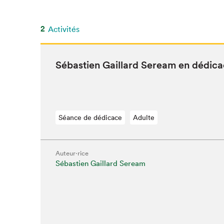
SLM 2020
SLM 2019
2
Activités
SLM 2018
Sébastien Gail­lard Seream en dédic
Séance de dédicace
Adulte
Auteur·rice
Sébastien Gaillard Seream
Que cherc