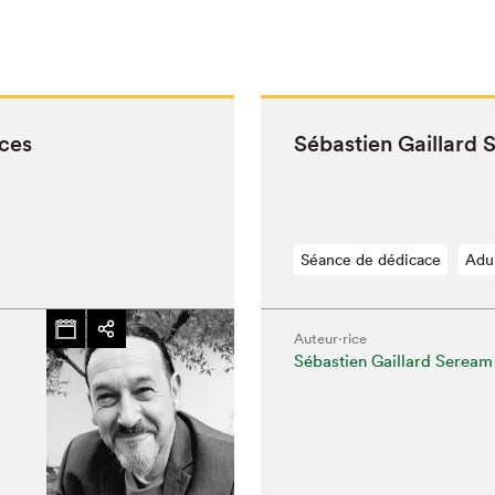
aces
Sébastien Gail­lard
Séance de dédicace
Adu
Auteur·rice
Sébastien Gaillard Seream
hez-vous?