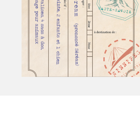
Le Salon dans la ville, espace
organisateur⋅rice
> SLM Pro