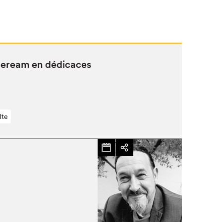
 Seream en dédicaces
lte