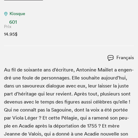
Kiosque
601
Prix
14.95$
Français
Au fil de soix­ante ans d’écriture, Anto­nine Mail­let a engen­
dré une foule de per­son­nages. Elle souhaite aujourd’hui,
dans un savoureux dia­logue avec eux, leur laiss­er la juste
part d’héritage qui leur revient. Après tout, plusieurs sont
devenus avec le temps des fig­ures aus­si célèbres qu’elle !
Qui ne con­naît pas la Sagouine, dont la voix a été portée
par Vio­la Léger ? Et cette Pélagie, qui a ramené son peu­
ple en Acadie après la dépor­ta­tion de
1755
? Et mère
Jeanne de Val­ois, qui a don­né à une Acadie nou­velle son