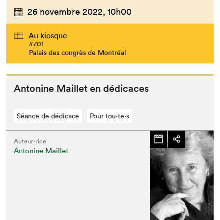
26 novembre 2022,
10h00
Au kiosque
#701
Palais des congrès de Montréal
Anto­nine Mail­let en dédicaces
Séance de dédicace
Pour tou⋅te⋅s
Auteur·rice
Antonine Maillet