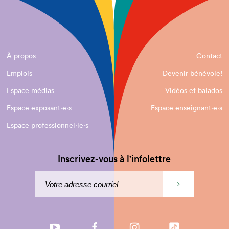
À propos
Contact
Emplois
Devenir bénévole!
Espace médias
Vidéos et balados
Espace exposant·e⋅s
Espace enseignant·e⋅s
Espace professionnel·le⋅s
Inscrivez-vous à l'infolettre