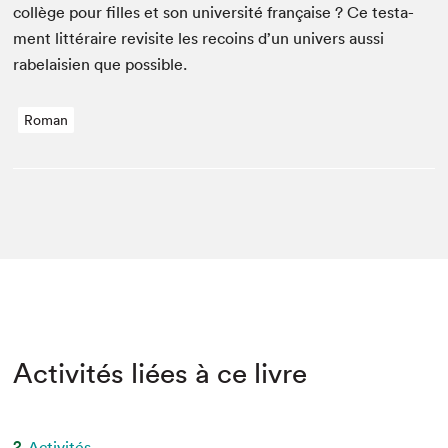
col­lège pour filles et son uni­ver­sité française ? Ce tes­ta­
ment lit­téraire revis­ite les recoins d’un univers aus­si
rabelaisien que possible.
Roman
Activités liées à ce livre
2
Activités