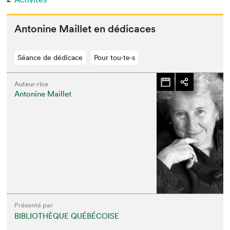
Anto­nine Mail­let en dédicaces
Séance de dédicace
Pour tou⋅te⋅s
Auteur·rice
Antonine Maillet
Présenté par
BIBLIOTHÈQUE QUÉBÉCOISE