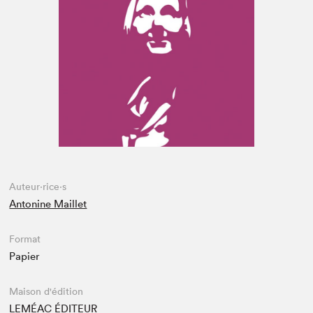
Espace enseignant·e·s
Espace pro
Auteur·rice·s
Antonine Maillet
Format
Papier
Maison d'édition
LEMÉAC ÉDITEUR