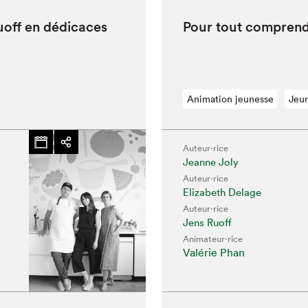
Ruoff en dédicaces
Pour tout com­pren­d
Animation jeunesse
Jeu
Auteur·rice
Jeanne Joly
Auteur·rice
Elizabeth Delage
Auteur·rice
Jens Ruoff
Animateur⋅rice
Valérie Phan