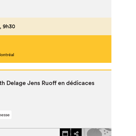
,
9h30
Fermer
Montréal
beth Delage Jens Ruoff en dédicaces
nesse