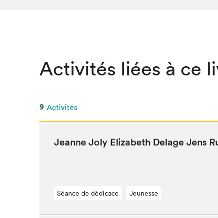
SLM 2020
SLM 2019
SLM 2018
Activités liées à ce l
9
Activités
Jeanne Joly Eliz­a­beth Delage Jens 
Séance de dédicace
Jeunesse