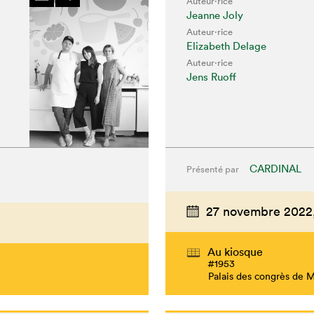
Auteur·rice
Jeanne Joly
Auteur·rice
Elizabeth Delage
Auteur·rice
Jens Ruoff
CARDINAL
Présenté par
27 novembre 2022
Au kiosque
#1953
Palais des congrès de 