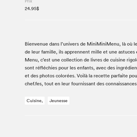
Prix
24.95$
Studio Radio-Canada
Matinées scolaires
Les matins Petits bonheurs (0-5 ans)
Espace Lis-moi MTL (12-18 ans)
Le grand jeu de lecture à voix haute du Salon
Bien­v­enue dans l’univers de Min­i­Min­i­Menu, là où 
Espace Montréal-Nord
de leur famille, ils appren­nent mille et une astuces e
Menu, c’est une col­lec­tion de livres de cui­sine rigo­
Tapis rouge des écrivain·e·s
sont réfléchies pour les enfants, avec des ingré­di­ent
Zone Manga
et des pho­tos col­orées. Voilà la recette par­faite po
La Grande tournée de Bologne (Coin de survie des
chef.fes, tout en leur four­nissant des con­nais­sances
illustrateur·rice·s)
Espace jeunesse Desjardins
Cuisine,
Jeunesse
Archives
SLM 2021