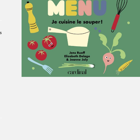
Le Salon dans la ville, espace
organisateur⋅rice
> SLM Pro
s