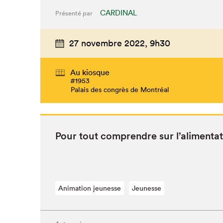
CARDINAL
Présenté par
27 novembre 2022,
9h30
Au kiosque
#1953
Palais des congrès de Montréal
Pour tout com­pren­dre sur l’alimentat
Animation jeunesse
Jeunesse