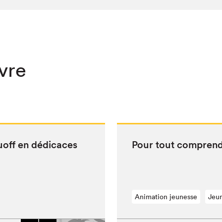
ivre
Ruoff en dédicaces
Pour tout com­pren­d
Animation jeunesse
Jeu