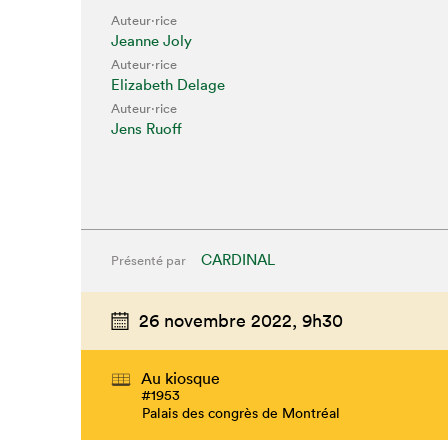
Auteur·rice
Jeanne Joly
Auteur·rice
Elizabeth Delage
Auteur·rice
Jens Ruoff
CARDINAL
Présenté par
26 novembre 2022,
9h30
Au kiosque
#1953
Palais des congrès de Montréal