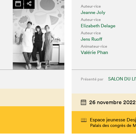
Auteur·rice
Jeanne Joly
Auteur·rice
Elizabeth Delage
Auteur·rice
Jens Ruoff
Animateur⋅rice
Valérie Phan
SALON DU L
Présenté par
26 novembre 2022
Espace jeunesse Desj
Palais des congrès de 