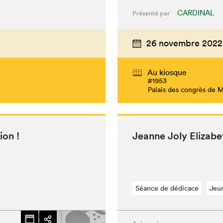
CARDINAL
Présenté par
26 novembre 2022
Au kiosque
#1953
Palais des congrès de 
ion !
Jeanne Joly Eliz­a­
Séance de dédicace
Jeu