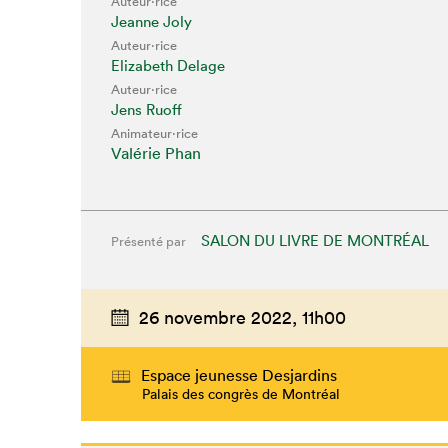
Auteur·rice
Jeanne Joly
Auteur·rice
Elizabeth Delage
Auteur·rice
Jens Ruoff
Animateur⋅rice
Valérie Phan
SALON DU LIVRE DE MONTRÉAL
Présenté par
26 novembre 2022,
11h00
Espace jeunesse Desjardins
Palais des congrès de Montréal