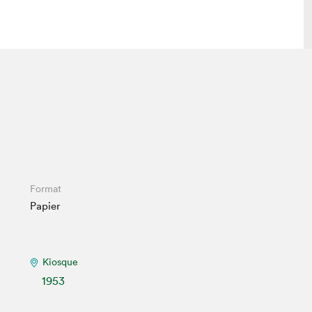
 visite
Nous connaître
lon
À propos
ée
Mission et valeurs
uverture
Équipe
au Salon
Politique de prévention du
Format
harcèlement
Papier
al Traiteur
Politique d’écoresponsabilité
uestions des
e⋅s
Kiosque
1953