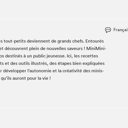
Club de lecture Braindate
Communication-Jeunesse au Salon
Le Salon dans ta classe
Françai
La Maison des libraires
Liseur Public
les tout-petits devi­en­nent de grands chefs. Entourés
t décou­vrent plein de nou­velles saveurs ! Min­i­Min­i­
Vitrine du Festival littéraire international Metropolis
bleu
los des­tinés à un pub­lic jeunesse. Ici, les recettes
La lecture en cadeau
s et des out­ils illus­trés, des étapes bien expliquées
L'Aparté
ur dévelop­per l’autonomie et la créa­tiv­ité des minis-
SLM PRO
 qu’ils auront pour la vie !