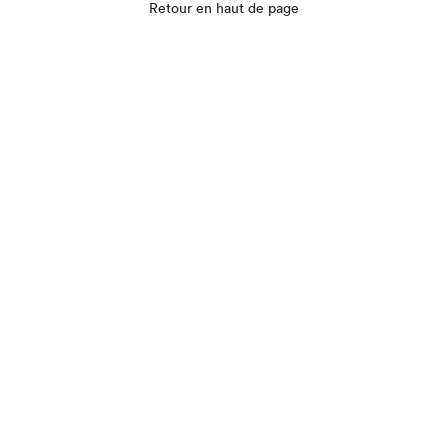
Que cherchez-vous?
Retour en haut de page