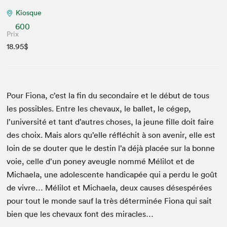
Kiosque
600
Prix
18.95$
Pour Fiona, c’est la fin du sec­ondaire et le début de tous
les pos­si­bles. Entre les chevaux, le bal­let, le cégep,
l’université et tant d’autres choses, la jeune fille doit faire
des choix. Mais alors qu’elle réflé­chit à son avenir, elle est
loin de se douter que le des­tin l’a déjà placée sur la bonne
voie, celle d’un poney aveu­gle nom­mé Mélilot et de
Michaela, une ado­les­cente hand­i­capée qui a per­du le goût
de vivre… Mélilot et Michaela, deux caus­es dés­espérées
pour tout le monde sauf la très déter­minée Fiona qui sait
bien que les chevaux font des miracles…