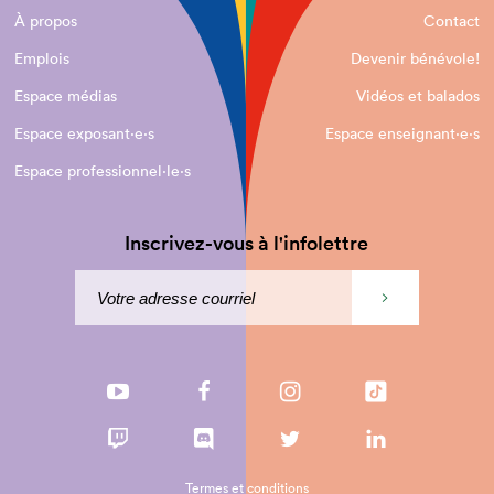
À propos
Contact
Emplois
Devenir bénévole!
Espace médias
Vidéos et balados
Espace exposant·e⋅s
Espace enseignant·e⋅s
Espace professionnel·le⋅s
Inscrivez-vous à l'infolettre
Termes et conditions