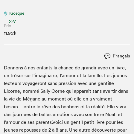
Kiosque
227
Prix
11.95$
Français
Don­nons à nos enfants la chance de grandir avec un livre,
un tré­sor sur l’imag­i­naire, l’amour et la famille. Les jeunes
lecteurs voy­ageront sans pres­sion avec une gen­tille
Licorne, nom­mé Sal­ly Corne qui appa­raît sans aver­tir dans
la vie de Mégane au moment où elle en a vrai­ment
besoin… entre le rêve des bon­bons et la réal­ité. Elle vivra
des journées de belles émo­tions avec son frère Noah et
l’amour de ses parents.Voici un gen­til petit livre pour les
jeunes repouss­es de
2
à
8
ans. Une autre décou­verte pour