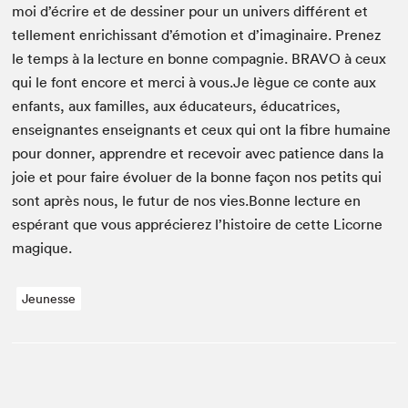
moi d’écrire et de dessin­er pour un univers dif­férent et
telle­ment enrichissant d’é­mo­tion et d’imag­i­naire. Prenez
le temps à la lec­ture en bonne com­pag­nie.
BRA­VO
à ceux
qui le font encore et mer­ci à vous​.Je lègue ce con­te aux
enfants, aux familles, aux édu­ca­teurs, édu­ca­tri­ces,
enseignantes enseignants et ceux qui ont la fibre humaine
pour don­ner, appren­dre et recevoir avec patience dans la
joie et pour faire évoluer de la bonne façon nos petits qui
sont après nous, le futur de nos vies.Bonne lec­ture en
espérant que vous apprécierez l’his­toire de cette Licorne
magique.
Jeunesse