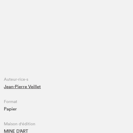
Espace enseignant·e·s
Espace pro
Auteur·rice·s
Jean-Pierre Veillet
Format
Papier
Maison d'édition
MINE D’ART