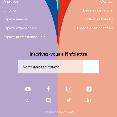
À propos
Contact
Emplois
Devenir bénévole!
Espace médias
Vidéos et balados
Espace exposant·e⋅s
Espace enseignant·e⋅s
Espace professionnel·le⋅s
Inscrivez-vous à l'infolettre
Termes et conditions