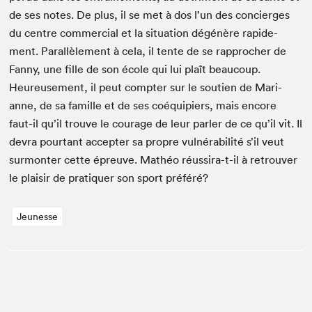
de ses notes. De plus, il se met à dos l’un des concierges
du cen­tre com­mer­cial et la sit­u­a­tion dégénère rapi­de­
ment. Par­al­lèle­ment à cela, il tente de se rap­procher de
Fan­ny, une fille de son école qui lui plaît beau­coup.
Heureuse­ment, il peut compter sur le sou­tien de Mar­i­
anne, de sa famille et de ses coéquip­iers, mais encore
faut-il qu’il trou­ve le courage de leur par­ler de ce qu’il vit. Il
devra pour­tant accepter sa pro­pre vul­néra­bil­ité s’il veut
sur­mon­ter cette épreuve. Math­éo réus­sira-t-il à retrou­ver
le plaisir de pra­ti­quer son sport préféré?
Jeunesse