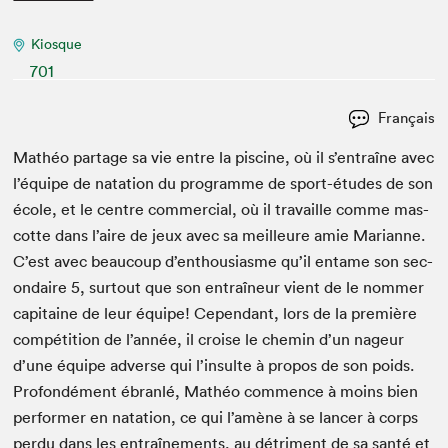
Kiosque
701
Français
Math­éo partage sa vie entre la piscine, où il s’entraîne avec
l’équipe de nata­tion du pro­gramme de sport-études de son
école, et le cen­tre com­mer­cial, où il tra­vaille comme mas­
cotte dans l’aire de jeux avec sa meilleure amie Mar­i­anne.
C’est avec beau­coup d’enthousiasme qu’il entame son sec­
ondaire
5
, surtout que son entraîneur vient de le nom­mer
cap­i­taine de leur équipe! Cepen­dant, lors de la pre­mière
com­péti­tion de l’année, il croise le chemin d’un nageur
d’une équipe adverse qui l’insulte à pro­pos de son poids.
Pro­fondé­ment ébran­lé, Math­éo com­mence à moins bien
per­former en nata­tion, ce qui l’amène à se lancer à corps
per­du dans les entraîne­ments, au détri­ment de sa san­té et