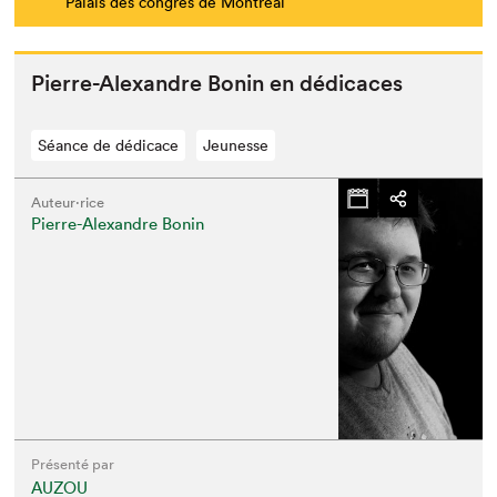
Palais des congrès de Montréal
Pierre-Alexan­dre Bonin en dédicaces
Que cherchez-vous?
Séance de dédicace
Jeunesse
Auteur·rice
Pierre-Alexandre Bonin
Présenté par
AUZOU