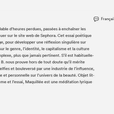
Club de lecture Braindate
Communication-Jeunesse au Salon
Françai
Le Salon dans ta classe
­la­ble d’heures per­dues, passées à enchaîn­er les
La Maison des libraires
guer sur le site web de Sepho­ra. Cet essai poé­tique
Liseur Public
age, pour dévelop­per une réflex­ion sin­gulière sur
Vitrine du Festival littéraire international Metropolis
bleu
 le genre, l’identité, le cap­i­tal­isme et la cul­ture
La lecture en cadeau
plexe, plus que jamais per­ti­nent. S’il est habituelle­
L'Aparté
 B. nous prou­ve hors de tout doute qu’il mérite
SLM PRO
f­ies et boulever­sé par une indus­trie de l’influence,
 et per­son­nelle sur l’univers de la beauté. Objet lit­
ème et l’essai, Maquil­lée est une médi­ta­tion lyrique