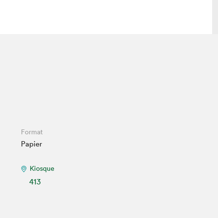
 visite
Nous connaître
lon
À propos
ée
Mission et valeurs
uverture
Équipe
au Salon
Politique de prévention du
Format
harcèlement
Papier
al Traiteur
Politique d’écoresponsabilité
uestions des
e⋅s
Kiosque
413