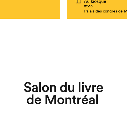
Au kiosque
#513
Palais des congrès de 