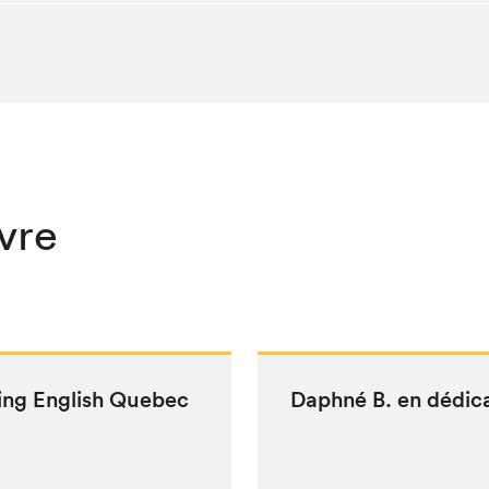
ivre
ing Eng­lish Quebec
Daph­né B. en dédic