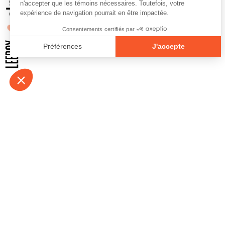
À propos
Contact
Emplois
Devenir bénévo
Espace médias
Vidéos et balad
Espace exposant·e⋅s
Espace enseign