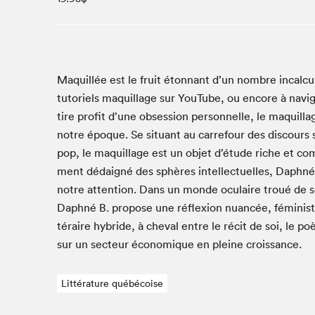
Studio Radio-Canada
Matinées scolaires
Les matins Petits bonheurs (0-5 ans)
Espace Lis-moi MTL (12-18 ans)
Maquil­lée est le fruit éton­nant d’un nom­bre incal­cu
tuto­riels maquil­lage sur YouTube, ou encore à nav­i
Le grand jeu de lecture à voix haute du Salon
tire prof­it d’une obses­sion per­son­nelle, le maquil­l
Espace Montréal-Nord
notre époque. Se situ­ant au car­refour des dis­cours sur
Tapis rouge des écrivain·e·s
pop, le maquil­lage est un objet d’étude riche et com­
Zone Manga
ment dédaigné des sphères intel­lectuelles, Daph­né
La Grande tournée de Bologne (Coin de survie des
notre atten­tion. Dans un monde ocu­laire troué de sel
illustrateur·rice·s)
Daph­né B. pro­pose une réflex­ion nuancée, fémin­iste
Espace jeunesse Desjardins
téraire hybride, à cheval entre le réc­it de soi, le po
sur un secteur économique en pleine croissance.
Archives
Littérature québécoise
SLM 2021