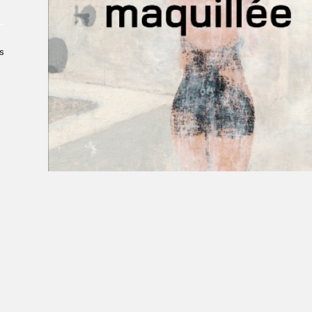
Le Salon dans la ville, espace
organisateur⋅rice
> SLM Pro
s