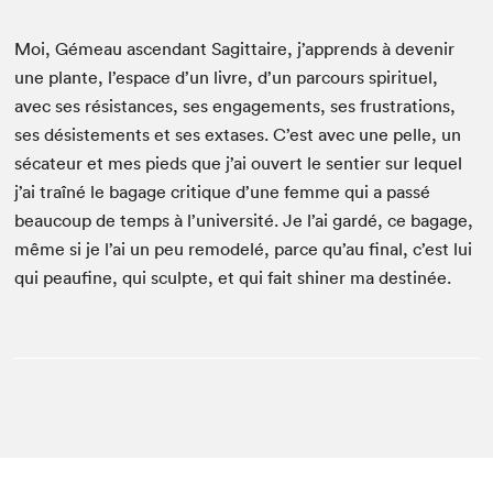
Moi, Gémeau ascen­dant Sagit­taire, j’apprends à devenir
une plante, l’espace d’un livre, d’un par­cours spir­ituel,
avec ses résis­tances, ses engage­ments, ses frus­tra­tions,
ses désis­te­ments et ses extases. C’est avec une pelle, un
séca­teur et mes pieds que j’ai ouvert le sen­tier sur lequel
j’ai traîné le bagage cri­tique d’une femme qui a passé
beau­coup de temps à l’université. Je l’ai gardé, ce bagage,
même si je l’ai un peu remod­elé, parce qu’au final, c’est lui
qui peaufine, qui sculpte, et qui fait shin­er ma destinée.