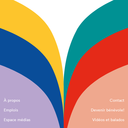
À propos
Contact
Emplois
Devenir bénévole!
Espace médias
Vidéos et balados