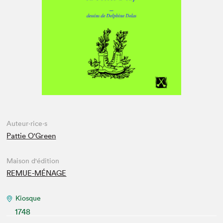
Espace enseignant·e·s
Espace pro
Auteur·rice·s
Pattie O'Green
Maison d'édition
REMUE-MÉNAGE
Kiosque
1748