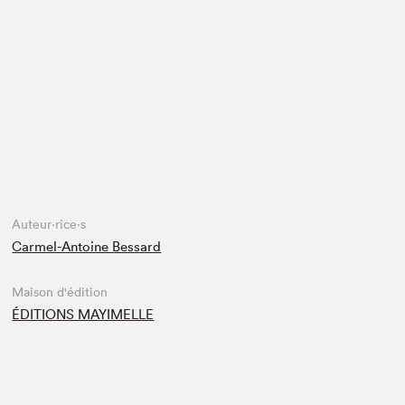
Espace enseignant·e·s
Espace pro
Auteur·rice·s
Carmel-Antoine Bessard
Maison d'édition
ÉDITIONS MAYIMELLE