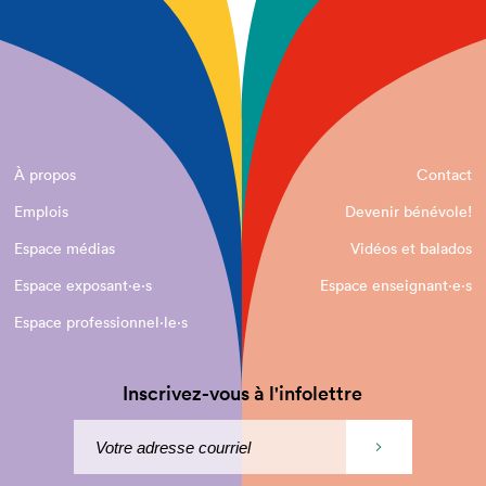
À propos
Contact
Emplois
Devenir bénévole!
Espace médias
Vidéos et balados
Espace exposant·e⋅s
Espace enseignant·e⋅s
Espace professionnel·le⋅s
Inscrivez-vous à l'infolettre