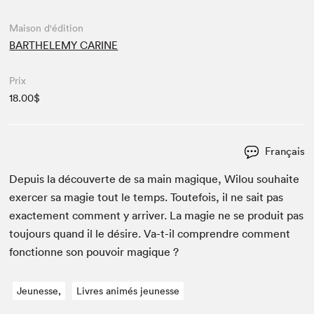
Maison d'édition
BARTHELEMY CARINE
Prix
18.00$
Français
Depuis la décou­verte de sa main mag­ique, Wilou souhaite
exercer sa magie tout le temps. Toute­fois, il ne sait pas
exacte­ment com­ment y arriv­er. La magie ne se pro­duit pas
tou­jours quand il le désire. Va-t-il com­pren­dre com­ment
fonc­tionne son pou­voir magique ?
Jeunesse,
Livres animés jeunesse