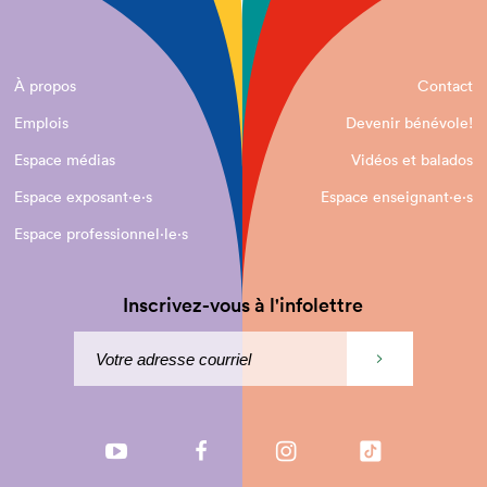
À propos
Contact
Emplois
Devenir bénévole!
Espace médias
Vidéos et balados
Espace exposant·e⋅s
Espace enseignant·e⋅s
Espace professionnel·le⋅s
Inscrivez-vous à l'infolettre