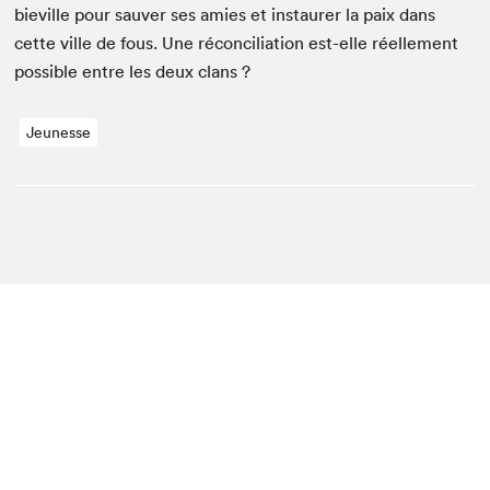
bieville pour sauver ses amies et instau­r­er la paix dans
cette ville de fous. Une réc­on­cil­i­a­tion est-elle réelle­ment
pos­si­ble entre les deux clans ?
Jeunesse