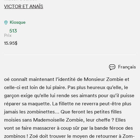
VICTOR ET ANAÏS
Kiosque
513
Prix
15.95$
Français
oé con­naît main­tenant l’identité de Mon­sieur Zom­bie et
celle-ci est loin de lui plaire. Pas plus heureux qu’elle, le
garçon exige qu’elle lui rende ses aimants pour qu’il puisse
répar­er sa maque­tte. La fil­lette ne rever­ra peut-être plus
jamais les zom­bi­nettes… Que fer­ont les petites filles
moisies sans Made­moi­selle Zom­bie, leur cheffe ? Elles
vont se faire mas­sacr­er à coup sûr par la bande féroce des
zom­bi­nos ! Zoé doit trou­ver le moyen de retourn­er à Zom­