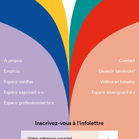
À propos
Contact
Emplois
Devenir bénévole!
Espace médias
Vidéos et balados
Espace exposant·e⋅s
Espace enseignant·e⋅s
Espace professionnel·le⋅s
Inscrivez-vous à l'infolettre