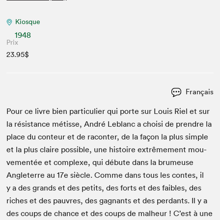
Kiosque
1948
Prix
23.95$
Français
Pour ce livre bien par­ti­c­uli­er qui porte sur Louis Riel et sur
la résis­tance métisse, André Leblanc a choisi de pren­dre la
place du con­teur et de racon­ter, de la façon la plus sim­ple
et la plus claire pos­si­ble, une his­toire extrême­ment mou­
ve­men­tée et com­plexe, qui débute dans la brumeuse
Angleterre au
17
e
siè­cle. Comme dans tous les con­tes, il
y a des grands et des petits, des forts et des faibles, des
rich­es et des pau­vres, des gag­nants et des per­dants. Il y a
des coups de chance et des coups de mal­heur ! C’est à une