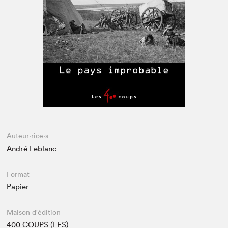
Espace enseignant·e·s
Espace pro
Auteur·rice·s
André Leblanc
Format
Papier
Maison d'édition
400 COUPS (LES)