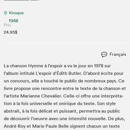
Kiosque
1948
Prix
24.95$
Français
La chan­son Hymne à l’espoir a vu le jour en
1978
sur
l’album inti­t­ulé L’espoir d’Édith But­ler. D’abord écrite pour
un con­cours, elle a touché le pub­lic de nom­breux pays. Ce
livre pro­pose une ren­con­tre entre le texte de la chan­son et
l’artiste Mar­i­anne Cheva­lier. Celle-ci offre une inter­pré­ta­
tion à la fois uni­verselle et onirique du texte. Son style
abstrait, à la fois déli­cat et puis­sant, per­me­t­tra au pub­lic
de décou­vrir l’oeuvre avec une inten­sité nou­velle. De plus,
André Roy et Marie Paule Belle sig­nent cha­cun un texte