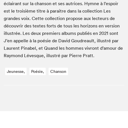
éclairant sur la chan­son et ses autri­ces. Hymne à l’espoir
est le troisième titre à paraitre dans la col­lec­tion Les
grandes voix. Cette col­lec­tion pro­pose aux lecteurs de
décou­vrir des textes forts de tous les hori­zons en ver­sion
illus­trée. Les deux pre­miers albums pub­liés en
2021
sont
J’en appelle à la poésie de David Goudreault, illus­tré par
Lau­rent Pin­abel, et Quand les hommes vivront d’amour de
Ray­mond Lévesque, illus­tré par Pierre Pratt.
Jeunesse,
Poésie,
Chanson