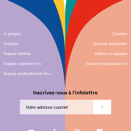
À propos
Contact
Emplois
Devenir bénévole!
Espace médias
Vidéos et balados
Espace exposant·e⋅s
Espace enseignant·e⋅s
Espace professionnel·le⋅s
Inscrivez-vous à l'infolettre