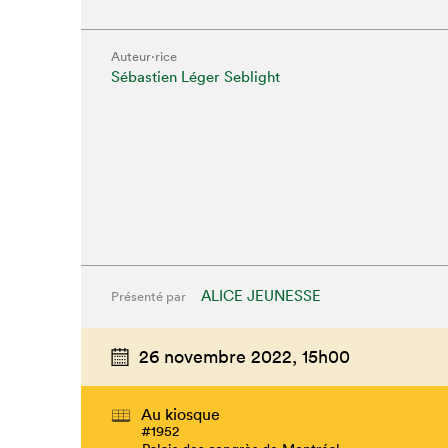
Que cherc
Auteur·rice
Sébastien Léger Seblight
ALICE JEUNESSE
Présenté par
26 novembre 2022,
15h00
Au kiosque
#1952