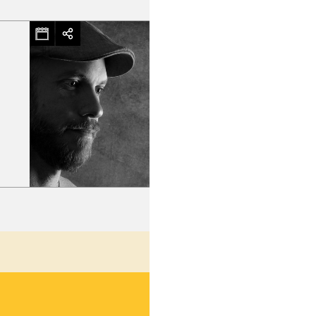
hez-vous?