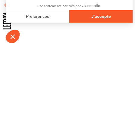
À propos
Contact
Emplois
Devenir bénévo
Espace médias
Vidéos et balad
Espace exposant·e⋅s
Espace enseign