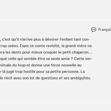
Club de lecture Braindate
Communication-Jeunesse au Salon
Le Salon dans ta classe
La Maison des libraires
Françai
Liseur Public
, c’est qu’il n’arrive plus à dévor­er l’enfant tant con­
Vitrine du Festival littéraire international Metropolis
 trop usées. Dans ce con­te revis­ité, la grand-mère ne
bleu
era les dents pour mieux cro­quer le petit chap­er­on…
La lecture en cadeau
­qué celle qui sem­ble être sa seule amie ? Cette ver­
L'Aparté
ani­male du loup et donne une force nou­velle au
SLM PRO
à jugé trop hos­tile pour sa petite per­son­ne. La
le réc­it avec son lot de ques­tions et ses ambiguïtés.