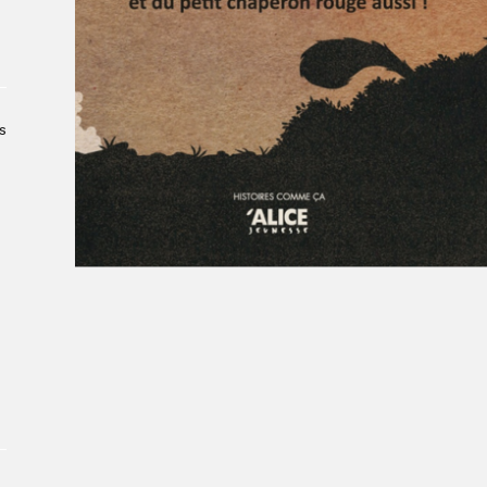
Le Salon dans la ville, espace
organisateur⋅rice
> SLM Pro
s