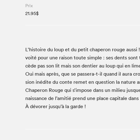
Prix
Studio Radio-Canada
21.95$
Matinées scolaires
Les matins Petits bonheurs (0-5 ans)
Espace Lis-moi MTL (12-18 ans)
Le grand jeu de lecture à voix haute du Salon
L’histoire du loup et du petit chap­er­on rouge aus­si !
Espace Montréal-Nord
voité pour une rai­son toute sim­ple : ses dents sont
cède pas son lit mais son den­tier au loup qui en lim
Tapis rouge des écrivain·e·s
Oui mais après, que se passera-t-il quand il aura cro
Zone Manga
sion inédite du con­te remet en ques­tion la nature 
La Grande tournée de Bologne (Coin de survie des
illustrateur·rice·s)
Chap­er­on Rouge qui s’impose dans un milieu jusque-l
Espace jeunesse Desjardins
nais­sance de l’amitié prend une place cap­i­tale dans 
À dévor­er jusqu’à la garde !
Archives
SLM 2021