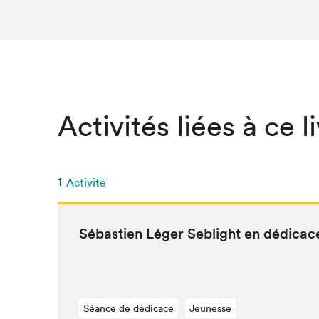
SLM 2020
SLM 2019
SLM 2018
Activités liées à ce l
1
Activité
Sébastien Léger Seb­light en dédicac
Séance de dédicace
Jeunesse