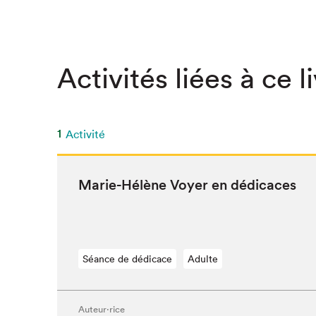
SLM 2020
SLM 2019
SLM 2018
Activités liées à ce l
1
Activité
Marie-Hélène Voy­er en dédicaces
Séance de dédicace
Adulte
Que cherc
Auteur·rice