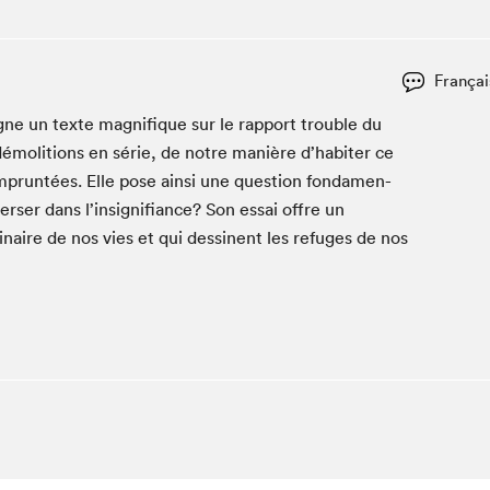
Club de lecture Braindate
Communication-Jeunesse au Salon
Françai
Le Salon dans ta classe
e un texte mag­nifique sur le rap­port trou­ble du
La Maison des libraires
émo­li­tions en série, de notre manière d’habiter ce
Liseur Public
prun­tées. Elle pose ain­si une ques­tion fon­da­men­
Vitrine du Festival littéraire international Metropolis
bleu
vers­er dans l’insignifiance? Son essai offre un
La lecture en cadeau
inaire de nos vies et qui dessi­nent les refuges de nos
L'Aparté
SLM PRO