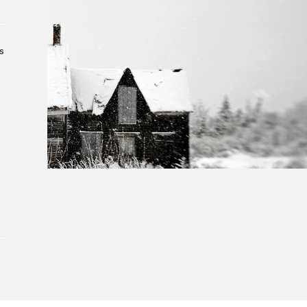
Le Salon dans la ville, espace
organisateur⋅rice
> SLM Pro
s