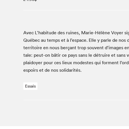
Studio Radio-Canada
Matinées scolaires
Les matins Petits bonheurs (0-5 ans)
Espace Lis-moi MTL (12-18 ans)
Avec L’habitude des ruines, Marie-Hélène Voy­er sign
Québec au temps et à l’espace. Elle y par­le de nos d
Le grand jeu de lecture à voix haute du Salon
ter­ri­toire en nous berçant trop sou­vent d’images em
Espace Montréal-Nord
tale: peut-on bâtir ce pays sans le détru­ire et sans 
Tapis rouge des écrivain·e·s
plaidoy­er pour ces lieux mod­estes qui for­ment l’ord
Zone Manga
espoirs et de nos solidarités.
La Grande tournée de Bologne (Coin de survie des
illustrateur·rice·s)
Essais
Espace jeunesse Desjardins
Archives
SLM 2021