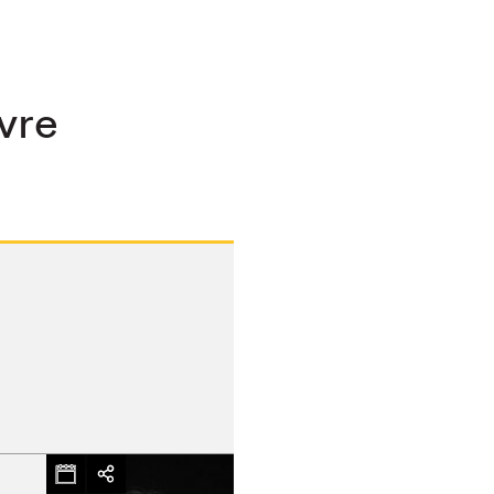
ivre
hez-vous?