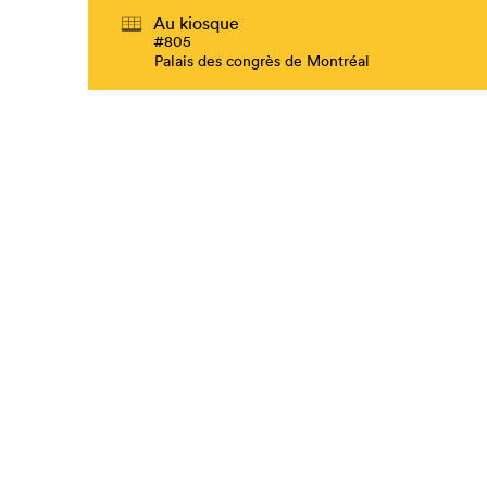
Au kiosque
#805
Palais des congrès de Montréal