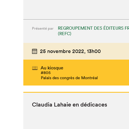
REGROUPEMENT DES ÉDITEURS F
Présenté par
(REFC)
25 novembre 2022,
13h00
Au kiosque
Que cherc
#805
Palais des congrès de Montréal
Clau­dia Lahaie en dédicaces