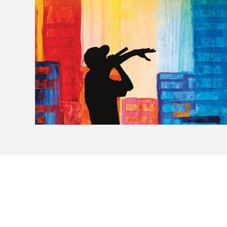
Le Salon dans la ville, espace
organisateur⋅rice
> SLM Pro