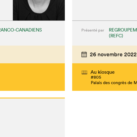
RANCO-CANADIENS
REGROUPEME
Présenté par
(REFC)
26 novembre 2022
Au kiosque
hez-vous?
#805
Palais des congrès de 