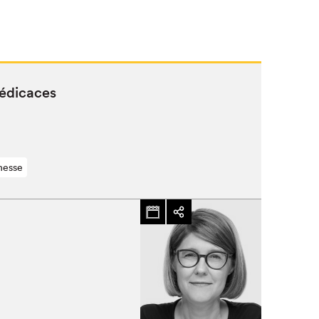
dédicaces
nesse