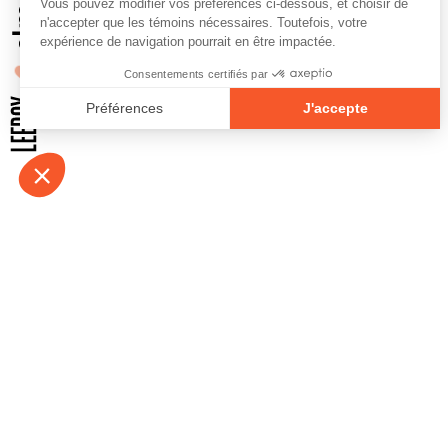
À propos
Contact
Emplois
Devenir bénévo
Espace médias
Vidéos et balad