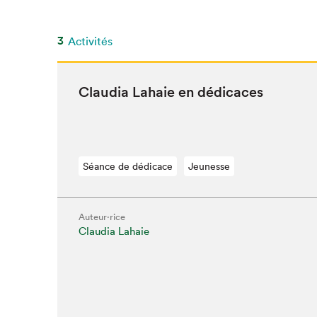
SLM 2020
SLM 2019
3
Activités
SLM 2018
Clau­dia Lahaie en dédicaces
Séance de dédicace
Jeunesse
Auteur·rice
Claudia Lahaie