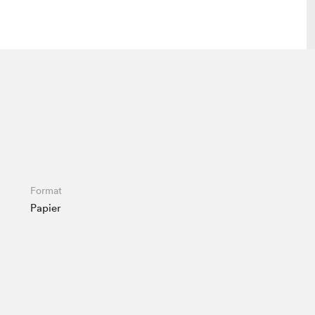
 visite
Nous connaître
lon
À propos
ée
Mission et valeurs
uverture
Équipe
au Salon
Politique de prévention du
Format
harcèlement
Papier
al Traiteur
Politique d’écoresponsabilité
uestions des
e⋅s