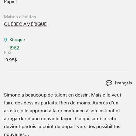
Papier
Maison d'édition
QUÉBEC AMÉRIQUE
Kiosque
1962
Prix
19.95$
Français
Simone a beau­coup de tal­ent en dessin. Mais elle veut
faire des dessins par­faits. Rien de moins. Auprès d’un
artiste, elle apprend à faire con­fi­ance à son instinct et
à regarder d’une nou­velle façon. Ce qui sem­ble raté
devient par­fois le point de départ vers des pos­si­bil­ités
nouvelles…