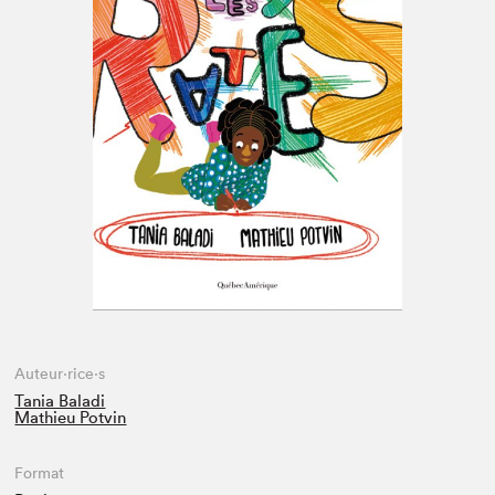
Espace enseignant·e·s
Espace pro
Auteur·rice·s
Tania Baladi
Mathieu Potvin
Format