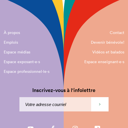
À propos
Contact
Emplois
Devenir bénévole!
Espace médias
Vidéos et balados
Espace exposant·e⋅s
Espace enseignant·e⋅s
Espace professionnel·le⋅s
Inscrivez-vous à l'infolettre