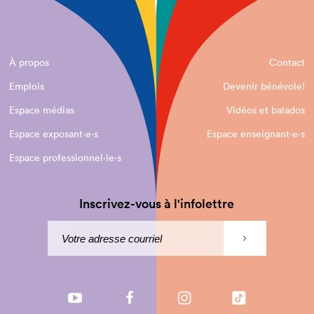
À propos
Contact
Emplois
Devenir bénévole!
Espace médias
Vidéos et balados
Espace exposant·e⋅s
Espace enseignant·e⋅s
Espace professionnel·le⋅s
Inscrivez-vous à l'infolettre