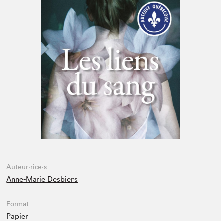
Espace enseignant·e·s
Espace pro
Auteur·rice·s
Anne-Marie Desbiens
Format
Papier