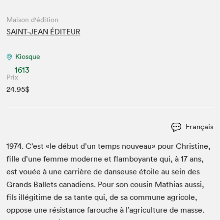
Maison d'édition
SAINT-JEAN ÉDITEUR
Kiosque
1613
Prix
24.95$
Français
1974
. C’est «le début d’un temps nou­veau» pour Chris­tine,
fille d’une femme mod­erne et flam­boy­ante qui, à
17
ans,
est vouée à une car­rière de danseuse étoile au sein des
Grands Bal­lets cana­di­ens. Pour son cousin Math­ias aus­si,
fils illégitime de sa tante qui, de sa com­mune agri­cole,
oppose une résis­tance farouche à l’agriculture de masse.