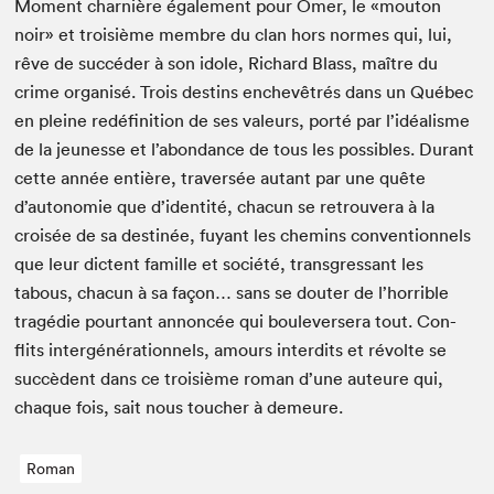
Moment charnière égale­ment pour Omer, le «mou­ton
noir» et troisième mem­bre du clan hors normes qui, lui,
rêve de suc­céder à son idole, Richard Blass, maître du
crime organ­isé. Trois des­tins enchevêtrés dans un Québec
en pleine redéf­i­ni­tion de ses valeurs, porté par l’idéalisme
de la jeunesse et l’abondance de tous les pos­si­bles. Durant
cette année entière, tra­ver­sée autant par une quête
d’autonomie que d’identité, cha­cun se retrou­vera à la
croisée de sa des­tinée, fuyant les chemins con­ven­tion­nels
que leur dictent famille et société, trans­gres­sant les
tabous, cha­cun à sa façon… sans se douter de l’horrible
tragédie pour­tant annon­cée qui boule­versera tout. Con­
flits intergénéra­tionnels, amours inter­dits et révolte se
suc­cè­dent dans ce troisième roman d’une auteure qui,
chaque fois, sait nous touch­er à demeure.
Roman