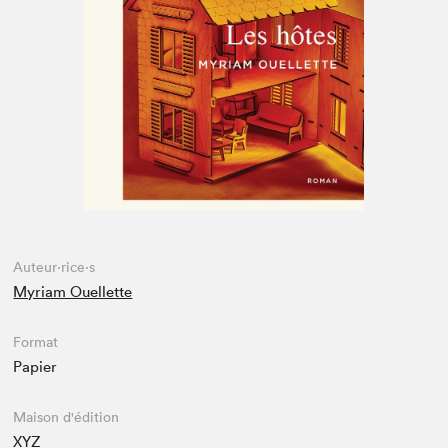
Espace enseignant·e·s
Espace pro
Auteur·rice·s
Myriam Ouellette
Format
Papier
Maison d'édition
XYZ