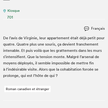
Kiosque
701
Français
De l’avis de Vir­ginie, leur apparte­ment était déjà petit pour
qua­tre. Qua­tre plus une souris, ça devient franche­ment
inten­able. Et puis voilà que les grat­te­ments dans les murs
s’intensifient. Que la ten­sion monte. Mal­gré l’arsenal de
moyens déployés, il sem­ble impos­si­ble de met­tre fin
à l’indésirable vis­ite. Alors que la cohab­i­ta­tion for­cée se
pro­longe, qui est l’hôte de qui ?
Roman canadien et étranger