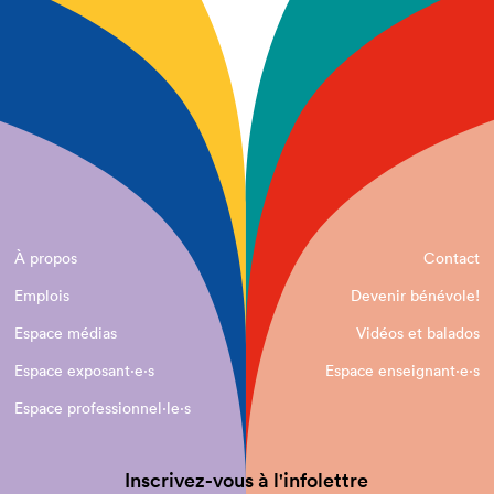
À propos
Contact
Emplois
Devenir bénévole!
Espace médias
Vidéos et balados
Espace exposant·e⋅s
Espace enseignant·e⋅s
Espace professionnel·le⋅s
Inscrivez-vous à l'infolettre