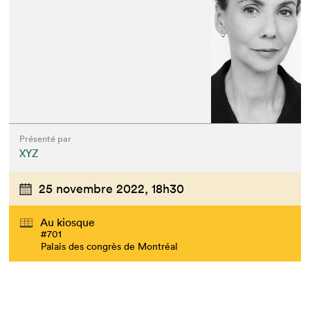
Présenté par
XYZ
25 novembre 2022,
18h30
Au kiosque
#701
Palais des congrès de Montréal